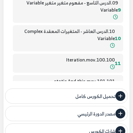
09.الدرس التاسع - مفهوم متغير متغير Variable
Variable
9
10.الدرس العاشر - المتغيرات المعقدة Complex
Variable
10
100.100.Iteration.mov
11
101.101.static And this.mov
12
تحميل الكورس كامل
102.102.self.mov
13
مصدر الدورة الرئيسي
فنحن لا ندعي ملكية أي دورة ولهذا نضع المصدر الأصلي لكم
103.103.call Magic Function.mov
14
شارك الكورس