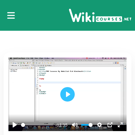
Play
-03:35