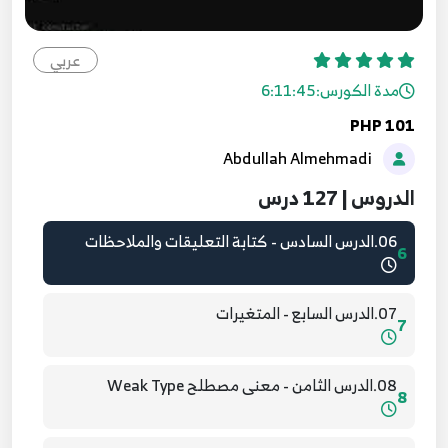
03.الدرس الثالث - جملة الطباعة print
3
عربي
مدة الكورس:
6:11:45
04.الدرس الرابع - جملة الطباعة المختصرة
4
PHP 101
Abdullah Almehmadi
05.الدرس الخامس - كتابة كود php في أماكن متعددة
5
الدروس | 127 درس
06.الدرس السادس - كتابة التعليقات والملاحظات
6
07.الدرس السابع - المتغيرات
7
08.الدرس الثامن - معنى مصطلح Weak Type
8