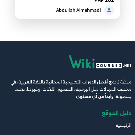
PHP 102
Abdullah Almehmadi
65.الدرس السابع والستون - الوراثة وجملة extends
93
66.الدرس الثامن والستون - جملة public
94
67.الدرس التاسع والستون - جملة protected
95
منصّة تجمع أفضل الدورات التعليمية المجانية باللغة العربية، في
68.الدرس السبعون - جملة private
96
مختلف المجالات مثل البرمجة، التصميم، اللغات، وغيرها. تعلم
بسهولة، وابدأ من أي مستوى
69.الدرس الخامس والستون - المتغير this
97
دليل الموقع
الرئيسية
70.الدرس السادس والستون - آلة حاسبة كمثال
98