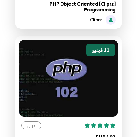
59.الدرس التاسع والخمسون - إضافات جملة declare
[Cliprz] PHP Object Oriented
87
Programming
Cliprz
60.الدرس الستون - جملة class
88
61.الدرس الحادي والستون - خصائص الكلاس Class
11
فيديو
Attributes
89
62.الدرس الثاني والستون - أساليب الكلاس Class
Methods
90
63.الدرس الثالث والستون - جملة new
91
64.الدرس الرابع والستون - معامل الكائنات Object
عربي
Operator
92