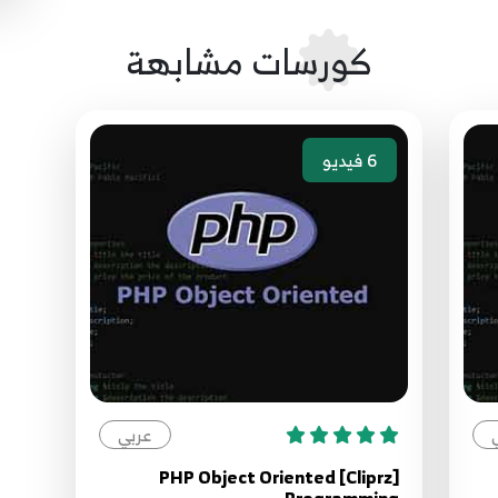
كورسات مشابهة
6
فيديو
عربي
[Cliprz] PHP Object Oriented