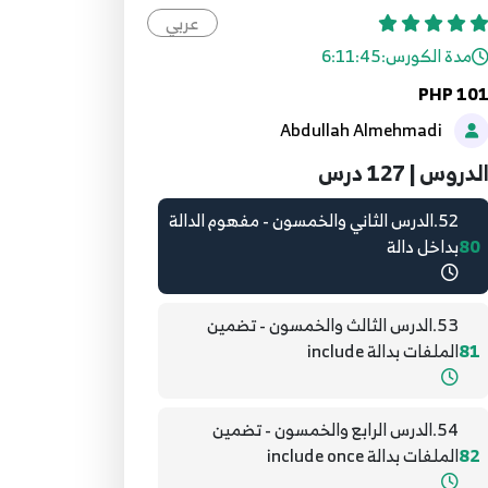
عربي
50.الدرس الخمسون - جملة الإرجاع return
78
مدة الكورس:
6:11:45
PHP 10
51.الدرس الحادي والخمسون - إضافات
Abdullah Almehmadi
79
الدوال functions
لدروس | 127 درس
52.الدرس الثاني والخمسون - مفهوم الدالة
80
بداخل دالة
53.الدرس الثالث والخمسون - تضمين
81
الملفات بدالة include
54.الدرس الرابع والخمسون - تضمين
82
الملفات بدالة include once