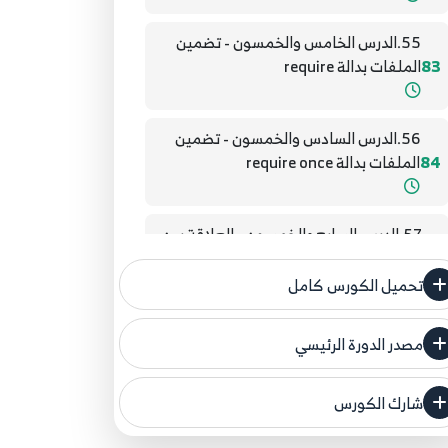
55.الدرس الخامس والخمسون - تضمين
83
الملفات بدالة require
56.الدرس السادس والخمسون - تضمين
84
الملفات بدالة require once
57.الدرس السابع والخمسون - العلاقة بين
85
return و include
تحميل الكورس كامل
58.الدرس الثامن والخمسون - جملة
مصدر الدورة الرئيسي
declare
86
فنحن لا ندعي ملكية أي دورة ولهذا نضع المصدر
الأصلي لكم
شارك الكورس
59.الدرس التاسع والخمسون - إضافات
مصدر الدورة الرئيسي