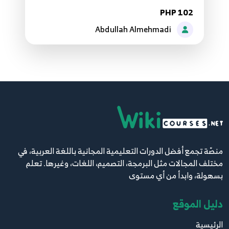
38.الدرس الثامن والثلاثون - جملة do while
66
PHP 102
Abdullah Almehmadi
39.الدرس التاسع والثلاثون - جملة for
67
40.الدرس الأربعون - إضافات جملة for
68
41.الدرس الحادي والأربعون - جملة foreach
69
منصّة تجمع أفضل الدورات التعليمية المجانية باللغة العربية، في
42.الدرس الثاني والأربعون - إضافات جملة foreach
70
مختلف المجالات مثل البرمجة، التصميم، اللغات، وغيرها. تعلم
بسهولة، وابدأ من أي مستوى
43.الدرس الثالث والأربعون - جملة break مع الحلقات
71
دليل الموقع
الرئيسية
44.الدرس الرابع والأربعون - جملة continue