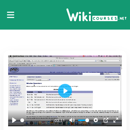
namespace.mov
35
123.125.NAMESPACE constant.mov
36
124.126 use with class
37
124.126 use with class 2
38
126.127 use with namespace
39
Play
126.127 use with namespace 2
40
-03:11
13.الدرس الثالث عشر - الثوابت مسبقة التعريف