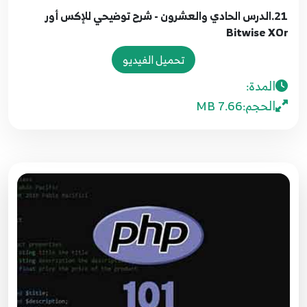
Predefined Constants
41
21.الدرس الحادي والعشرون - شرح توضيحي للإكس أور
Bitwise XOr
تحميل الفيديو
14.الدرس الرابع عشر - التعامل مع العمليات الحسابية
42
المدة:
الحجم:
7.66 MB
15.الدرس الخامس عشر - الزيادة والإنقاص
Increment and Decrement
43
16.الدرس السادس عشر - معامل التنفيذ Execution
Operator
44
17.الدرس السابع عشر - شرح المعاملات الخاصة
45
بالنصوص