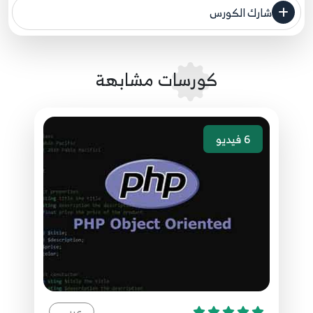
2D Array
56
شارك الكورس
مصدر الدورة الرئيسي
29.الدرس التاسع والعشرون - إضافات المصفوفات
كورسات مشابهة
57
ثنائية البعد
30.الدرس الثلاثون - إضافات المصفوفات
58
6
فيديو
31.الدرس الحادي والثلاثون - جملة if الشرطية
59
32.الدرس الثاني والثلاثون - إستخدام Else في الجمل
60
الشرطية
33.الدرس الثالث والثلاثون - إستخدام Else if في الجمل
عربي