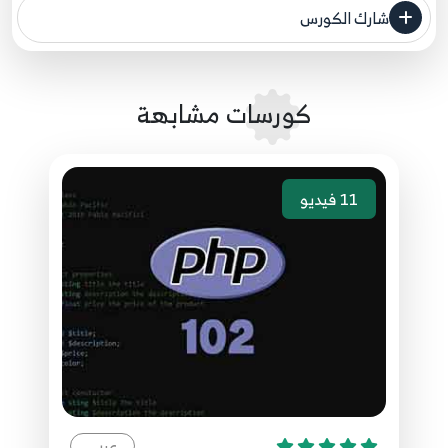
شارك الكورس
مصدر الدورة الرئيسي
56.الدرس السادس والخمسون - تضمين الملفات بدالة
require once
84
كورسات مشابهة
57.الدرس السابع والخمسون - العلاقة بين return و
include
85
11
فيديو
58.الدرس الثامن والخمسون - جملة declare
86
59.الدرس التاسع والخمسون - إضافات جملة declare
87
60.الدرس الستون - جملة class
88
عربي