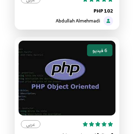
61.الدرس الحادي والستون - خصائص الكلاس Class
PHP 102
Attributes
89
Abdullah Almehmadi
62.الدرس الثاني والستون - أساليب الكلاس Class
Methods
90
6
فيديو
63.الدرس الثالث والستون - جملة new
91
64.الدرس الرابع والستون - معامل الكائنات Object
Operator
92
65.الدرس السابع والستون - الوراثة وجملة extends
93
عربي