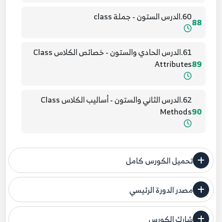
60.الدرس الستون - جملة class
88
61.الدرس الحادي والستون - خصائص الكلاس Class
Attributes
89
62.الدرس الثاني والستون - أساليب الكلاس Class
Methods
90
63.الدرس الثالث والستون - جملة new
91
تحميل الكورس كامل
64.الدرس الرابع والستون - معامل الكائنات Object
مصدر الدورة الرئيسي
Operator
92
فنحن لا ندعي ملكية أي دورة ولهذا نضع المصدر الأصلي لكم
شارك الكورس