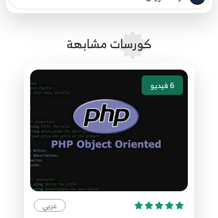
مصدر الدورة الرئيسي
65.الدرس السابع والستون - الوراثة وجملة extends
93
كورسات مشابهة
66.الدرس الثامن والستون - جملة public
94
67.الدرس التاسع والستون - جملة protected
95
6
فيديو
68.الدرس السبعون - جملة private
96
69.الدرس الخامس والستون - المتغير this
97
70.الدرس السادس والستون - آلة حاسبة كمثال
98
عربي