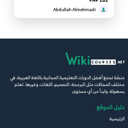
PHP 102
Abdullah Almehmadi
77.الدرس السابع والسبعون - مثال على استخدام
105
private مع الدوال
78.الدرس الثامن والسبعون - الوصول لمحتويات
106
الكلاس
79.الدرس التاسع والسبعون - شرح مفهوم
منصّة تجمع أفضل الدورات التعليمية المجانية باللغة العربية، في
Constructor
107
مختلف المجالات مثل البرمجة، التصميم، اللغات، وغيرها. تعلم
بسهولة، وابدأ من أي مستوى
80.الدرس الثمانون - مفهوم Destructor
108
دليل الموقع
الرئيسية
81.الدرس الحادي والثمانون - شرح الثوابت بإستخدم
const
109