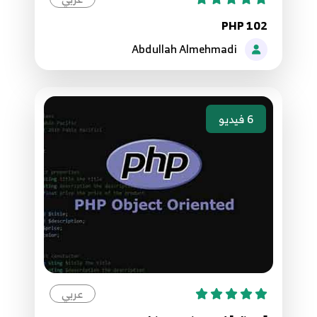
PHP 102
47.الدرس السابع والأربعون - الدوال Functions
75
Abdullah Almehmadi
48.الدرس الثامن والأربعون - باراميترات الدوال
Functions Parameters
76
6
فيديو
49.الدرس التاسع والأربعون - الباراميترات الإفتراضية
77
50.الدرس الخمسون - جملة الإرجاع return
78
51.الدرس الحادي والخمسون - إضافات الدوال
functions
79
عربي