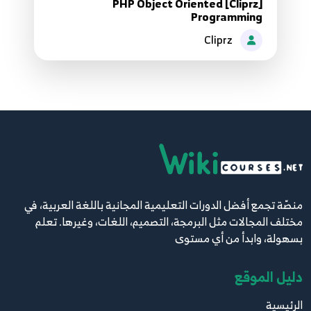
[Cliprz] PHP Object Oriented
52.الدرس الثاني والخمسون - مفهوم الدالة بداخل دالة
80
Programming
Cliprz
53.الدرس الثالث والخمسون - تضمين الملفات بدالة
include
81
54.الدرس الرابع والخمسون - تضمين الملفات بدالة
include once
82
55.الدرس الخامس والخمسون - تضمين الملفات بدالة
منصّة تجمع أفضل الدورات التعليمية المجانية باللغة العربية، في
require
83
مختلف المجالات مثل البرمجة، التصميم، اللغات، وغيرها. تعلم
بسهولة، وابدأ من أي مستوى
56.الدرس السادس والخمسون - تضمين الملفات بدالة
require once
84
دليل الموقع
الرئيسية