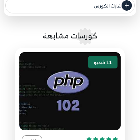
68
شارك الكورس
مصدر الدورة الرئيسي
41.الدرس الحادي والأربعون - جملة foreach
69
كورسات مشابهة
42.الدرس الثاني والأربعون - إضافات جملة foreach
70
11
فيديو
43.الدرس الثالث والأربعون - جملة break مع الحلقات
71
44.الدرس الرابع والأربعون - جملة continue
72
45.الدرس الخامس والأربعون - جملة switch
73
46.الدرس السادس والأربعون - إضافات جملة switch
74
عربي