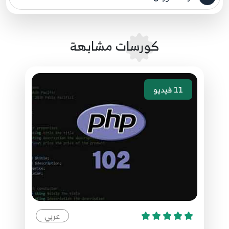
مصدر الدورة الرئيسي
35.الدرس الخامس والثلاثون - المعامل الثلاثي
Ternary Operator
63
كورسات مشابهة
36.الدرس السادس والثلاثون - حلقة أو جملة الدوران
While
64
11
فيديو
37.الدرس السابع والثلاثون - الصيغة الأخرى لجملة
While
65
38.الدرس الثامن والثلاثون - جملة do while
66
39.الدرس التاسع والثلاثون - جملة for
67
عربي