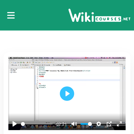
15.الدرس الخامس عشر - الزيادة والإنقاص
Increment and Decrement
43
16.الدرس السادس عشر - معامل التنفيذ Execution
Operator
44
17.الدرس السابع عشر - شرح المعاملات الخاصة
45
بالنصوص
18.الدرس الثامن عشر - شرح مفهوم البت والبايت
46
Play
19.الدرس التاسع عشر - شرح اند على مستوى البت
Bitwise And
47
-02:21