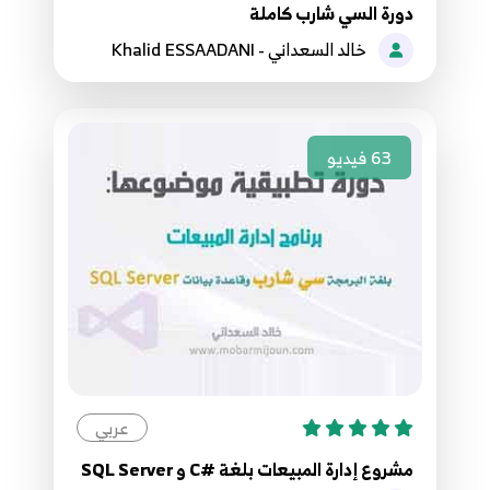
104.104. برمجة قواعد البيانات - تحديث البيانات في
دورة السي شارب كاملة
ملف XML
14
خالد السعداني - Khalid ESSAADANI
8:08
105.105. برمجة قواعد البيانات - التنقل بين البيانات
المخزنة في ملف XML
15
63
فيديو
9:53
106.106. طباعة التقارير Reporting - ميكروسوفت
ريبورت (تهيئة البرنامج)
16
11:32
107.107. طباعة التقارير Reporting - ميكروسوفت
ريبورت (طباعة الكل)
17
17:41
عربي
108.108. طباعة التقارير Reporting - ميكروسوفت
مشروع إدارة المبيعات بلغة #C و SQL Server
ريبورت (طباعة البيانات بشرط معين)
18