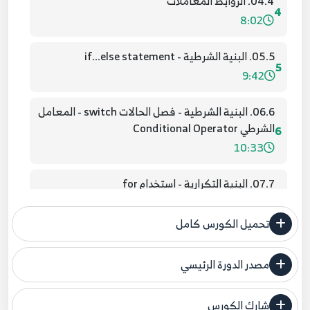
04.4. الروابط المعاملات
4
8:02
05.5. البنية الشرطية - if...else statement
5
9:42
06.6. البنية الشرطية - فصل الحالات switch - المعامل
الشرطي Conditional Operator
6
10:33
07.7. البنية التكرارية - استخدام for
7
7:52
تحميل الكورس كامل
08.8. البنية التكرارية - استخدام do و while و goto
8
7:52
مصدر الدورة الرئيسي
فنحن لا ندعي ملكية أي دورة ولهذا نضع المصدر الأصلي لكم
09.9. المصفوفات - الجزء الأول
9
شارك الكورس