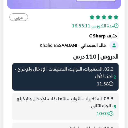
عربي
مدة الكورس:
16:33:11
احترف C Sharp
01.1. تحميل وتنصيب واستكشاف الفيجوال ستوديو
خالد السعداني - Khalid ESSAADANI
2012 بالإضافة إلى شرح مفهوم البرمجة.
1
12:17
الدروس | 110 درس
02.2. المتغيرات، الثوابت، التعليقات، الإدخال والإخراج -
الجزء الأول
2
11:58
03.3. المتغيرات، الثوابت، التعليقات، الإدخال والإخراج
- الجزء الثاني
3
10:03