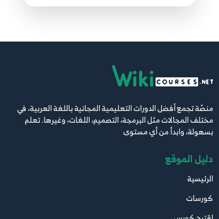
Procedures
23
16:12
14.14. تمرير البرامترات (بالقيمة val، بالمرجع ref،
بالإخراج out)
24
12:12
15.15. معالجة الاستثناءات Exceptions Handling
25
منصّة تجمع أفضل الدورات التعليمية المجانية باللغة العربية، في
10:52
مختلف المجالات مثل البرمجة، التصميم، اللغات، وغيرها. تعلم
بسهولة، وابدأ من أي مستوى
16.16. الفئة Console - الأوامر break and continue
- رموز الاختصار Escape characters
26
دليل الموقع
14:58
الرئيسية
17.17. البرمجة الكائنية OOP - الفئات والكائنات
كورسات
Classes and Objects
27
10:55
اقترح كورس