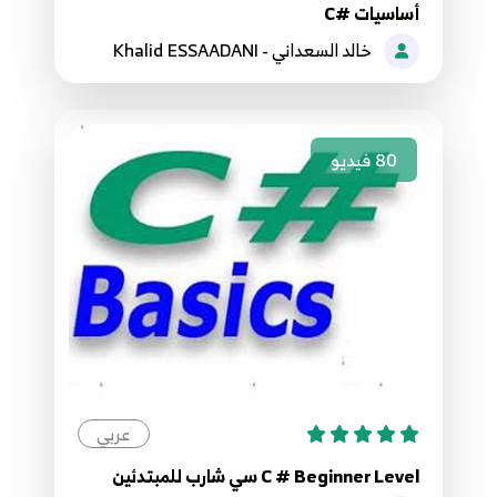
أساسيات #C
92.92. برمجة قواعد البيانات - الإجراءات المخزنة -
خالد السعداني - Khalid ESSAADANI
جلب البيانات Stored Procedures - Select Data
101
6:11
80
فيديو
93.93. برمجة قواعد البيانات - الإجراءات المخزنة -
إضافة البيانات Stored Procedures - Insert Data
102
9:49
94.94. برمجة قواعد البيانات - الإجراءات المخزنة -
حذف البيانات Stored Procedures - Delete Data
103
7:25
95.95. برمجة قواعد البيانات - الإجراءات المخزنة -
تحديث البيانات Stored Procedures - Update
عربي
104
Data
9:29
C # Beginner Level سي شارب للمبتدئين