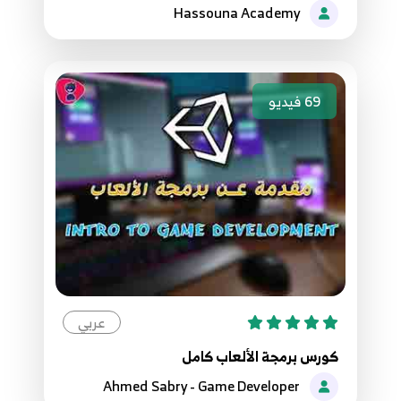
Hassouna Academy
96.96. برمجة قواعد البيانات - تعبئة الكومبوبوكس
Populating ComboBox
105
3:40
69
فيديو
97.97. برمجة قواعد البيانات - مشاهدة التفاصيل
عند الاختيار من الكومبوبوكس ComboBox
106
12:07
98.98. برمجة قواعد البيانات - إنشاء نسخة
احتياطية لقاعدة البيانات Backup Database to
107
Disk
6:58
عربي
99.99. برمجة قواعد البيانات - استعادة نسخة
احتياطية لقاعدة البيانات- Restore Database
كورس برمجة الألعاب كامل
108
From Disk
Ahmed Sabry - Game Developer
10:46