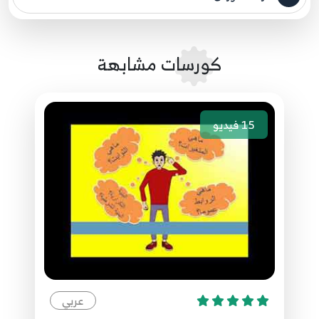
مصدر الدورة الرئيسي
7:58
88.88. برمجة قواعد البيانات - DataTable and
كورسات مشابهة
DataGridView
97
9:23
15
فيديو
89.89. برمجة قواعد البيانات - أزرار التمرير باستخدام
Databinding and CurrencyManager
98
8:37
90.90.برمجة قواعد البيانات - New, Add, Edit,
Delete باستخدام SqlCommandBuilder
99
10:59
91.91. برمجة قواعد البيانات - الإجراءات المخزنة -
الإنشاء Stored Procedures - Creation
100
عربي
10:48