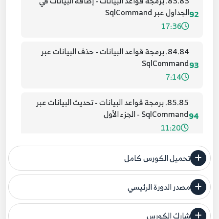
83.83. برمجة قواعد البيانات - إضافة البيانات في
الجداول عبر SqlCommand
92
17:36
84.84. برمجة قواعد البيانات - حذف البيانات عبر
SqlCommand
93
7:14
85.85. برمجة قواعد البيانات - تحديث البيانات عبر
SqlCommand - الجزء الأول
94
11:20
86.86. برمجة قواعد البيانات - تحديث البيانات عبر
تحميل الكورس كامل
SqlCommand - الجزء الثاني
95
10:32
مصدر الدورة الرئيسي
فنحن لا ندعي ملكية أي دورة ولهذا نضع المصدر الأصلي لكم
87.87. برمجة قواعد البيانات - SqlDataAdapter,
DataSet, and DataGridView
شارك الكورس
96