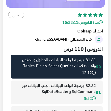
79.79. برمجة قواعد البيانات - مدخل إلى قواعد
البيانات في SQL Server
عربي
88
8:51
مدة الكورس:
16:33:11
احترف C Sharp
80.80. برمجة قواعد البيانات - ربط الاتصال مع قاعدة
خالد السعداني - Khalid ESSAADANI
البيانات عبر الفئة SqlConnection
89
9:21
الدروس | 110 درس
81.81. برمجة قواعد البيانات - الجداول والحقول
والاستعلامات Tables, Fields, Select Queries
90
12:12
82.82. برمجة قواعد البيانات - جلب البيانات عبر
SqlCommand و SqlDataReader
91
9:52