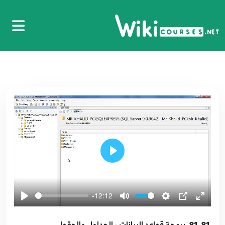
PageSetupDialog, PrintPreviewDialog,
79
PrintDialog, PrintDocument
9:52
71.71. برمجة الواجهات واجهة متعددة النوافذ -
Multiple Document Interfaces - MDI
80
8:22
72.72. التعامل مع الملفات - الوحدات باستعمال
الفئة DriveInfo Class
81
5:59
Play
73.73. التعامل مع الملفات - الملفات باستعمال
الفئات Directory and DirectoryInfo
82
8:26
-12:12
74.74. التعامل مع الملفات - الفئات File and
81.81. برمجة قواعد البيانات - الجداول والحقول