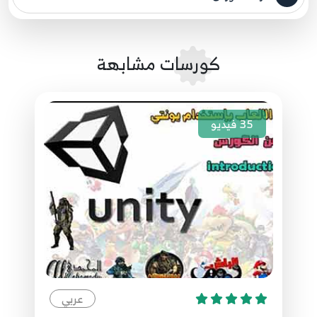
مصدر الدورة الرئيسي
99.99. برمجة قواعد البيانات - استعادة نسخة
احتياطية لقاعدة البيانات- Restore Database
108
From Disk
كورسات مشابهة
10:46
35
فيديو
عربي