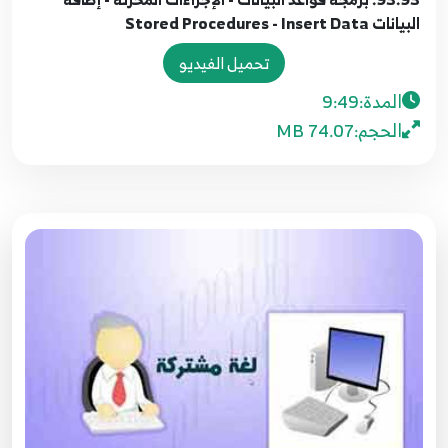
10:32
البيانات Stored Procedures - Insert Data
تحميل الفيديو
87.87. برمجة قواعد البيانات - SqlDataAdapter,
DataSet, and DataGridView
96
المدة:
9:49
7:58
الحجم:
74.07 MB
88.88. برمجة قواعد البيانات - DataTable and
DataGridView
97
9:23
89.89. برمجة قواعد البيانات - أزرار التمرير باستخدام
Databinding and CurrencyManager
98
8:37
90.90.برمجة قواعد البيانات - New, Add, Edit,
Delete باستخدام SqlCommandBuilder
99
10:59