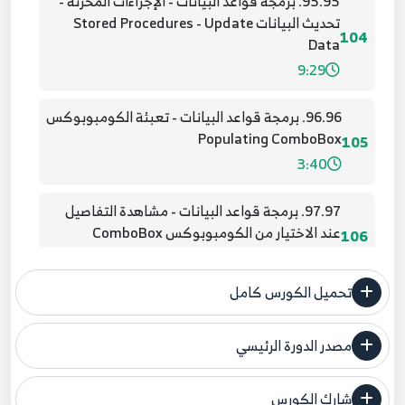
95.95. برمجة قواعد البيانات - الإجراءات المخزنة -
تحديث البيانات Stored Procedures - Update
104
Data
9:29
96.96. برمجة قواعد البيانات - تعبئة الكومبوبوكس
Populating ComboBox
105
3:40
97.97. برمجة قواعد البيانات - مشاهدة التفاصيل
عند الاختيار من الكومبوبوكس ComboBox
106
12:07
تحميل الكورس كامل
98.98. برمجة قواعد البيانات - إنشاء نسخة
احتياطية لقاعدة البيانات Backup Database to
107
مصدر الدورة الرئيسي
Disk
فنحن لا ندعي ملكية أي دورة ولهذا نضع المصدر الأصلي لكم
6:58
شارك الكورس