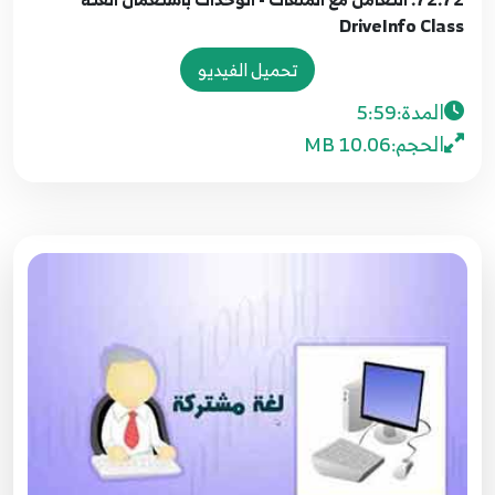
DriveInfo Class
66.66. برمجة الواجهات - NumericUpDown and
تحميل الفيديو
DomainUpDown
75
5:43
المدة:
5:59
الحجم:
10.06 MB
67.67. برمجة الواجهات - متصفح الويب Web
Browser
76
5:16
68.68. برمجة الواجهات - فتح الملفات والمجلدات
OpenFileDialog and FolderBrowserDialog
77
9:35
69.69. برمجة الواجهات - حفظ الملفات
SaveFileDialog
78
8:19