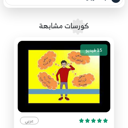
مصدر الدورة الرئيسي
79.79. برمجة قواعد البيانات - مدخل إلى قواعد
البيانات في SQL Server
88
كورسات مشابهة
8:51
80.80. برمجة قواعد البيانات - ربط الاتصال مع قاعدة
15
فيديو
البيانات عبر الفئة SqlConnection
89
9:21
81.81. برمجة قواعد البيانات - الجداول والحقول
والاستعلامات Tables, Fields, Select Queries
90
12:12
82.82. برمجة قواعد البيانات - جلب البيانات عبر
SqlCommand و SqlDataReader
91
9:52
عربي