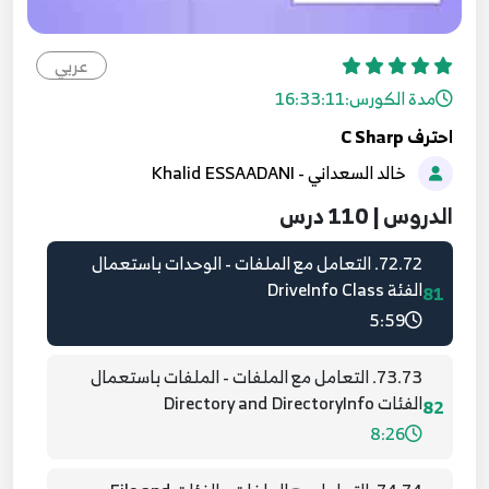
70.70. برمجة الواجهات - أدوات الطباعة -
PageSetupDialog, PrintPreviewDialog,
79
PrintDialog, PrintDocument
عربي
9:52
مدة الكورس:
16:33:11
احترف C Sharp
71.71. برمجة الواجهات واجهة متعددة النوافذ -
خالد السعداني - Khalid ESSAADANI
Multiple Document Interfaces - MDI
80
8:22
الدروس | 110 درس
72.72. التعامل مع الملفات - الوحدات باستعمال
الفئة DriveInfo Class
81
5:59
73.73. التعامل مع الملفات - الملفات باستعمال
الفئات Directory and DirectoryInfo
82
8:26