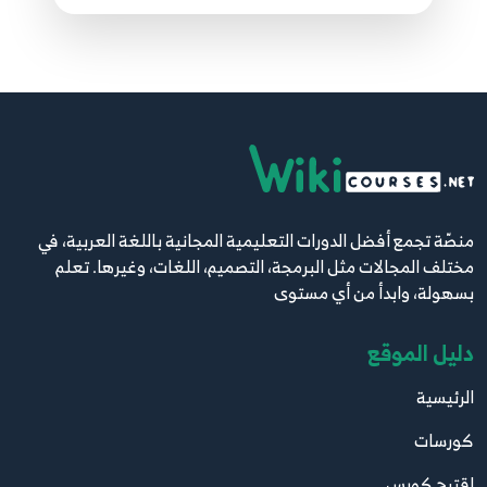
50.50. برمجة الواجهات - Treeview - الجزء الثاني
59
12:03
51.51. برمجة الواجهات - ListView - الجزء الأول
60
13:28
52.52. برمجة الواجهات - ListView - الجزء الثاني
61
منصّة تجمع أفضل الدورات التعليمية المجانية باللغة العربية، في
8:59
مختلف المجالات مثل البرمجة، التصميم، اللغات، وغيرها. تعلم
بسهولة، وابدأ من أي مستوى
53.53. برمجة الواجهات - RichTextBox,
ColorDialog, FontDialog
62
دليل الموقع
9:07
الرئيسية
54.54. برمجة الواجهات - القوائم MenuStrip
63
كورسات
4:50
اقترح كورس