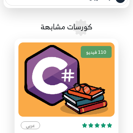
مصدر الدورة الرئيسي
6:21
36.36. البرمجة الكائنية OOP - الوظائف المجهولة
كورسات مشابهة
Anonymous Methods - الجزء الثاني
45
7:31
110
فيديو
37.37. البرمجة الكائنية OOP - العبارات لامدا
Lambda Expressions
46
7:56
38.38. برمجة الواجهات - بيئة التطوير Design
Environment
47
13:17
39.39. برمجة الواجهات - الأزرار Buttons
48
9:16
عربي