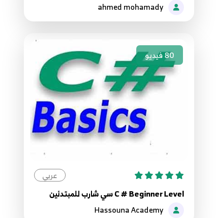
5:06
ahmed mohamady
45.45. برمجة الواجهات - CheckBoxes
54
8:53
80
فيديو
46.46. برمجة الواجهات - RadioButtons
55
9:00
47.47. برمجة الواجهات - القوائم المنسدلة
ComboBoxes
56
9:57
48.48. برمجة الواجهات - ListBoxes
57
9:20
عربي
C # Beginner Level سي شارب للمبتدئين
49.49. برمجة الواجهات - Treeview - الجزء الأول
58
Hassouna Academy
7:06