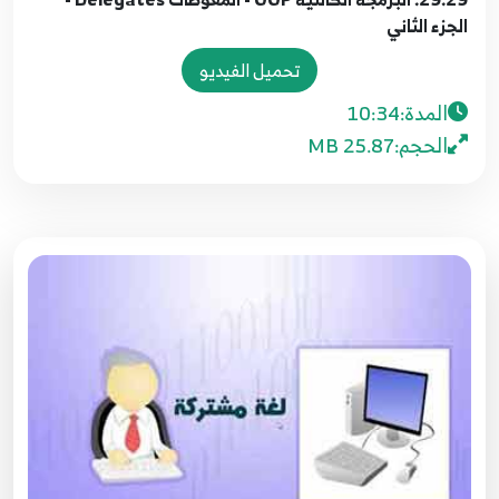
11:58
الجزء الثاني
تحميل الفيديو
23.23. البرمجة الكائنية OOP - الفئات المجردة
والفئات المغلقة Abstract Classes and Sealed
المدة:
10:34
32
Classes
الحجم:
25.87 MB
8:55
24.24. البرمجة الكائنية OOP - الدوال الوهمية
Virtual Methods وإعادة التعريف Overriding
33
7:50
25.25. البرمجة الكائنية OOP - الفرق بين new و
override
34
12:49
26.26. البرمجة الكائنية OOP - زيادة التحميل
Overloading وتعدد الأشكال Polymorphisme
35