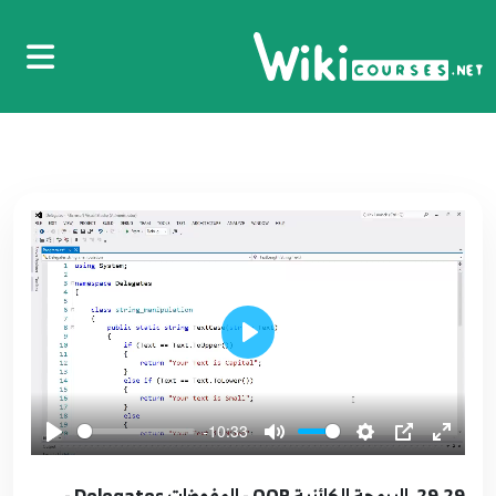
Classes and Objects
27
10:55
18.18. البرمجة الكائنية OOP - مجالات الأسماء
والمجمعات Namespaces and Assemblies
28
7:53
19.19. البرمجة الكائنية OOP - أوامر الدخول Access
Modifiers والكلمة static
29
6:34
20.20. البرمجة الكائنية OOP - المشيدات
Play
Constructors
30
8:39
-10:33
21.21. البرمجة الكائنية OOP - الخصائص Properties
(getters and setters)
31
29.29. البرمجة الكائنية OOP - المفوضات Delegates -