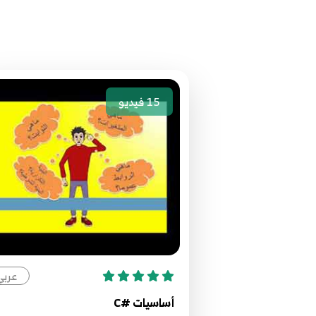
15
فيديو
عربي
أساسيات #C