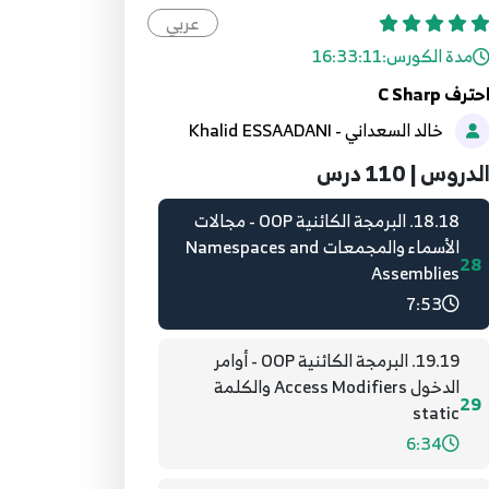
26
characters
عربي
14:58
مدة الكورس:
16:33:11
حترف C Sharp
17.17. البرمجة الكائنية OOP - الفئات
خالد السعداني - Khalid ESSAADANI
والكائنات Classes and Objects
27
10:55
لدروس | 110 درس
18.18. البرمجة الكائنية OOP - مجالات
الأسماء والمجمعات Namespaces and
28
Assemblies
7:53
19.19. البرمجة الكائنية OOP - أوامر
الدخول Access Modifiers والكلمة
29
static
6:34