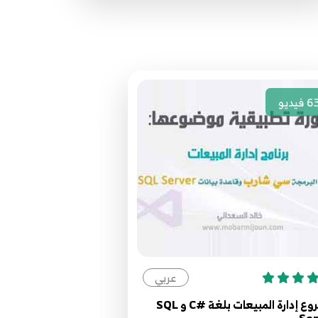
25.25. البرمجة الكائنية OOP - الفرق بين
new و override
34
12:49
26.26. البرمجة الكائنية OOP - زيادة
6
فيديو
التحميل Overloading وتعدد الأشكال
35
Polymorphisme
9:09
27.27. البرمجة الكائنية OOP - الواجهات
Interfaces
36
14:36
28.28. البرمجة الكائنية OOP - المفوضات
Delegates - الجزء الأول
37
عربي
9:31
مشروع إدارة المبيعات بلغة #C و SQL