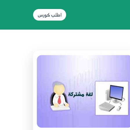
12.12. اللوائح Lists
22
اطلب كورس
9:39
13.13. الدوال والإجراءات Functions and
Procedures
23
16:12
14.14. تمرير البرامترات (بالقيمة val،
بالمرجع ref، بالإخراج out)
24
12:12
15.15. معالجة الاستثناءات Exceptions
Handling
25
10:52
16.16. الفئة Console - الأوامر break and
continue - رموز الاختصار Escape