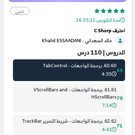
4:47
عربي
58.58. برمجة الواجهات -GroupBox and Panel
مدة الكورس:
16:33:11
67
5:11
احترف C Sharp
خالد السعداني - Khalid ESSAADANI
59.59. برمجة الواجهات - شريط الحالة StatusStrip
68
5:19
الدروس | 110 درس
60.60. برمجة الواجهات - TabControl
69
4:35
61.61. برمجة الواجهات - VScrollBars and
HScrollBars
70
7:14
62.62. برمجة الواجهات - شريط التمرير TrackBar
71
4:41