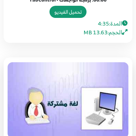
52.52. برمجة الواجهات - ListView - الجزء الثاني
61
8:59
تحميل الفيديو
المدة:
4:35
53.53. برمجة الواجهات - RichTextBox,
الحجم:
13.63 MB
ColorDialog, FontDialog
62
9:07
54.54. برمجة الواجهات - القوائم MenuStrip
63
4:50
55.55. برمجة الواجهات - ToolStrip
64
9:48
56.56. برمجة الواجهات - ContextMenuStrip
65
3:54
57.57. برمجة الواجهات - مربع الصورة PictureBox
66