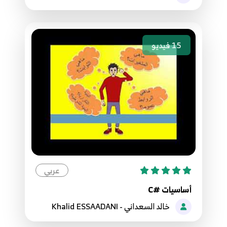
76.76. التعامل مع الملفات - الفئات Stream,
FileStream, and StreamReader
85
6:35
15
فيديو
77.77. التعامل مع الملفات - الفئة StreamWriter
86
5:38
78.78. التعامل مع الملفات - الفئات BinaryReader
and BinaryWriter
87
8:40
79.79. برمجة قواعد البيانات - مدخل إلى قواعد
البيانات في SQL Server
88
عربي
8:51
أساسيات #C
خالد السعداني - Khalid ESSAADANI
80.80. برمجة قواعد البيانات - ربط الاتصال مع قاعدة
البيانات عبر الفئة SqlConnection
89