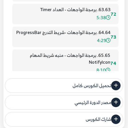
63.63. برمجة الواجهات - العداد Timer
72
5:38
64.64. برمجة الواجهات -شريط التدرج ProgressBar
73
4:29
65.65. برمجة الواجهات - منبه شريط المهام
NotifyIcon
74
8:10
66.66. برمجة الواجهات - NumericUpDown and
تحميل الكورس كامل
DomainUpDown
75
5:43
مصدر الدورة الرئيسي
فنحن لا ندعي ملكية أي دورة ولهذا نضع المصدر الأصلي لكم
67.67. برمجة الواجهات - متصفح الويب Web
شارك الكورس
Browser
مصدر الدورة الرئيسي
76