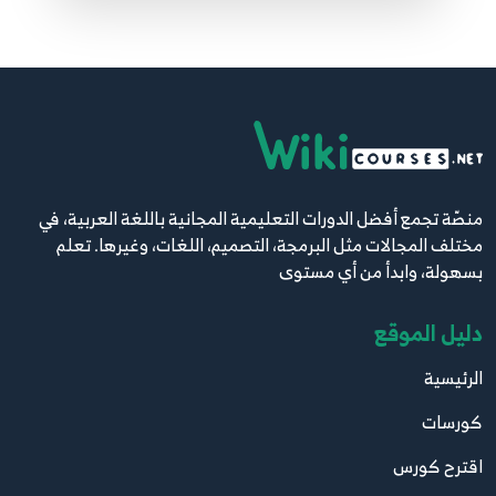
9:21
81.81. برمجة قواعد البيانات - الجداول والحقول
والاستعلامات Tables, Fields, Select Queries
90
12:12
82.82. برمجة قواعد البيانات - جلب البيانات عبر
SqlCommand و SqlDataReader
91
منصّة تجمع أفضل الدورات التعليمية المجانية باللغة العربية، في
9:52
مختلف المجالات مثل البرمجة، التصميم، اللغات، وغيرها. تعلم
بسهولة، وابدأ من أي مستوى
83.83. برمجة قواعد البيانات - إضافة البيانات في
دليل الموقع
الجداول عبر SqlCommand
92
17:36
الرئيسية
84.84. برمجة قواعد البيانات - حذف البيانات عبر
كورسات
SqlCommand
93
اقترح كورس
7:14