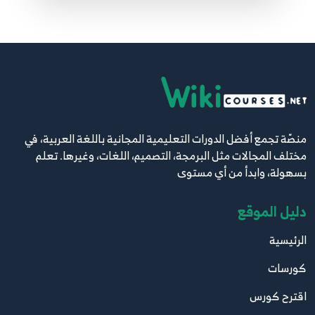
(getters and setters)
31
11:58
23.23. البرمجة الكائنية OOP - الفئات المجردة
والفئات المغلقة Abstract Classes and Sealed
32
Classes
8:55
منصّة تجمع أفضل الدورات التعليمية المجانية باللغة العربية، في
24.24. البرمجة الكائنية OOP - الدوال الوهمية
مختلف المجالات مثل البرمجة، التصميم، اللغات، وغيرها. تعلم
Virtual Methods وإعادة التعريف Overriding
33
بسهولة، وابدأ من أي مستوى
7:50
دليل الموقع
25.25. البرمجة الكائنية OOP - الفرق بين new و
الرئيسية
override
34
12:49
كورسات
اقترح كورس
26.26. البرمجة الكائنية OOP - زيادة التحميل