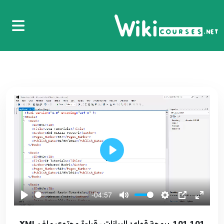
01.1. تحميل وتنصيب واستكشاف الفيجوال ستوديو
2012 بالإضافة إلى شرح مفهوم البرمجة.
1
12:17
02.2. المتغيرات، الثوابت، التعليقات، الإدخال والإخراج -
Play
الجزء الأول
2
11:58
-04:57
03.3. المتغيرات، الثوابت، التعليقات، الإدخال والإخراج
101.101. برمجة قواعد البيانات - قراءة محتوى ملف XML