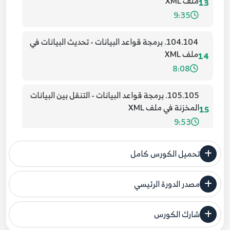
ملف XML
13
9:35
104.104. برمجة قواعد البيانات - تحديث البيانات في
ملف XML
14
8:08
105.105. برمجة قواعد البيانات - التنقل بين البيانات
المخزنة في ملف XML
15
9:53
106.106. طباعة التقارير Reporting - ميكروسوفت
تحميل الكورس كامل
ريبورت (تهيئة البرنامج)
16
11:32
مصدر الدورة الرئيسي
فنحن لا ندعي ملكية أي دورة ولهذا نضع المصدر الأصلي لكم
107.107. طباعة التقارير Reporting - ميكروسوفت
ريبورت (طباعة الكل)
شارك الكورس
17
مصدر الدورة الرئيسي
17:41