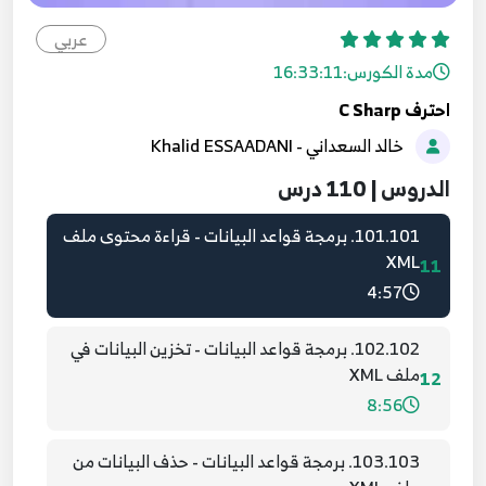
7:52
عربي
09.9. المصفوفات - الجزء الأول
مدة الكورس:
16:33:11
9
7:19
احترف C Sharp
خالد السعداني - Khalid ESSAADANI
100.100. برمجة قواعد البيانات - إنشاء ملف XML
10
8:31
الدروس | 110 درس
101.101. برمجة قواعد البيانات - قراءة محتوى ملف
XML
11
4:57
102.102. برمجة قواعد البيانات - تخزين البيانات في
ملف XML
12
8:56
103.103. برمجة قواعد البيانات - حذف البيانات من