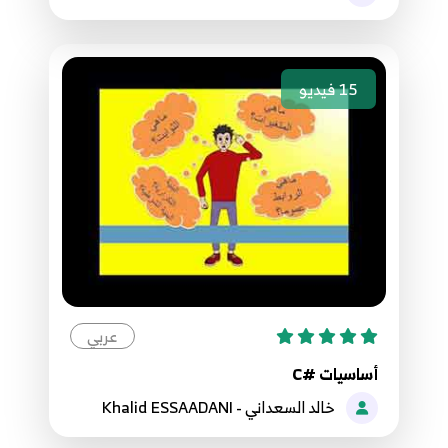
17.17. البرمجة الكائنية OOP - الفئات والكائنات
Classes and Objects
27
10:55
15
فيديو
18.18. البرمجة الكائنية OOP - مجالات الأسماء
والمجمعات Namespaces and Assemblies
28
7:53
19.19. البرمجة الكائنية OOP - أوامر الدخول Access
Modifiers والكلمة static
29
6:34
20.20. البرمجة الكائنية OOP - المشيدات
عربي
Constructors
30
أساسيات #C
8:39
خالد السعداني - Khalid ESSAADANI
21.21. البرمجة الكائنية OOP - الخصائص Properties