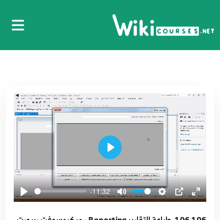
04.4. الروابط المعاملات
4
8:02
05.5. البنية الشرطية - if...else statement
5
9:42
06.6. البنية الشرطية - فصل الحالات switch - المعامل
الشرطي Conditional Operator
6
10:33
07.7. البنية التكرارية - استخدام for
7
7:52
Play
08.8. البنية التكرارية - استخدام do و while و goto
8
-11:32
7:52
106.106. طباعة التقارير Reporting - ميكروسوفت ريبورت