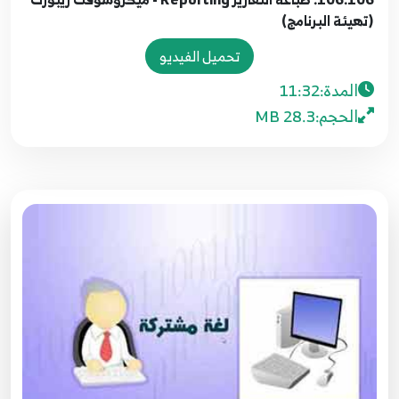
09.9. المصفوفات - الجزء الأول
(تهيئة البرنامج)
9
7:19
تحميل الفيديو
100.100. برمجة قواعد البيانات - إنشاء ملف XML
المدة:
11:32
10
8:31
الحجم:
28.3 MB
101.101. برمجة قواعد البيانات - قراءة محتوى ملف
XML
11
4:57
102.102. برمجة قواعد البيانات - تخزين البيانات في
ملف XML
12
8:56
103.103. برمجة قواعد البيانات - حذف البيانات من
ملف XML
13
9:35