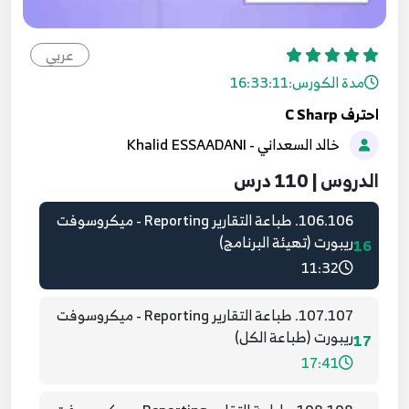
104.104. برمجة قواعد البيانات - تحديث البيانات في
ملف XML
عربي
14
8:08
مدة الكورس:
16:33:11
احترف C Sharp
105.105. برمجة قواعد البيانات - التنقل بين البيانات
خالد السعداني - Khalid ESSAADANI
المخزنة في ملف XML
15
9:53
الدروس | 110 درس
106.106. طباعة التقارير Reporting - ميكروسوفت
ريبورت (تهيئة البرنامج)
16
11:32
107.107. طباعة التقارير Reporting - ميكروسوفت
ريبورت (طباعة الكل)
17
17:41