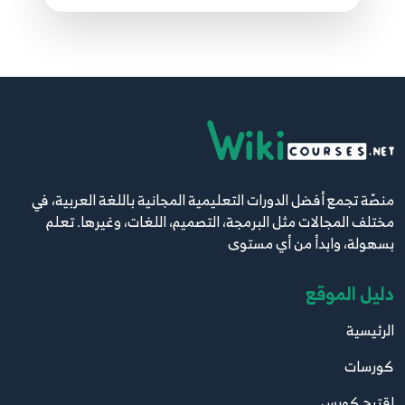
27.27. البرمجة الكائنية OOP - الواجهات Interfaces
36
14:36
28.28. البرمجة الكائنية OOP - المفوضات Delegates
- الجزء الأول
37
9:31
29.29. البرمجة الكائنية OOP - المفوضات Delegates
منصّة تجمع أفضل الدورات التعليمية المجانية باللغة العربية، في
- الجزء الثاني
38
مختلف المجالات مثل البرمجة، التصميم، اللغات، وغيرها. تعلم
10:34
بسهولة، وابدأ من أي مستوى
دليل الموقع
30.30. البرمجة الكائنية OOP - التفويض المتعدد
Multicast - الجزء الأول
39
الرئيسية
7:25
كورسات
31.31. البرمجة الكائنية OOP - التفويض المتعدد
اقترح كورس