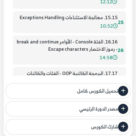
12:12
15.15. معالجة الاستثناءات Exceptions Handling
25
10:52
16.16. الفئة Console - الأوامر break and continue
- رموز الاختصار Escape characters
26
14:58
17.17. البرمجة الكائنية OOP - الفئات والكائنات
Classes and Objects
27
10:55
تحميل الكورس كامل
18.18. البرمجة الكائنية OOP - مجالات الأسماء
مصدر الدورة الرئيسي
والمجمعات Namespaces and Assemblies
28
فنحن لا ندعي ملكية أي دورة ولهذا نضع المصدر الأصلي لكم
7:53
شارك الكورس
مصدر الدورة الرئيسي