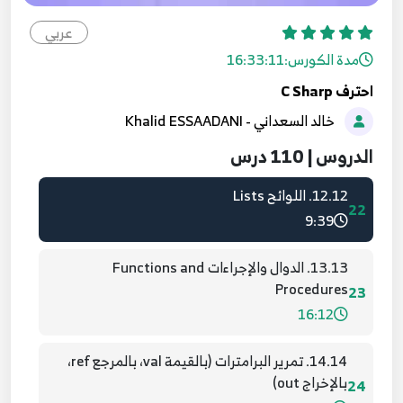
11.11. التراكيب struct والمعددات enum
عربي
20
11:10
مدة الكورس:
16:33:11
احترف C Sharp
110.110. طباعة التقارير Reporting - ميكروسوفت
خالد السعداني - Khalid ESSAADANI
ريبورت (طباعة نتائج البحث)
21
9:29
الدروس | 110 درس
12.12. اللوائح Lists
22
9:39
13.13. الدوال والإجراءات Functions and
Procedures
23
16:12
14.14. تمرير البرامترات (بالقيمة val، بالمرجع ref،
بالإخراج out)
24