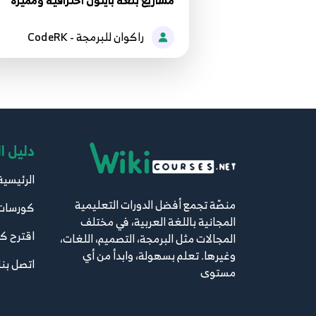
مشاريع بلغة بايثون احترافية ومميزة
راكوان للبرمجة - CodeRK
دليل ا
الرئيسية
منصّة تجمع أفضل الدورات التعليمية
كورسات
المجانية باللغة العربية، في مختلف
اقترح ك
المجالات مثل البرمجة، التصميم، اللغات،
وغيرها. تعلم بسهولة، وابدأ من أي
اتصل بنا
مستوى