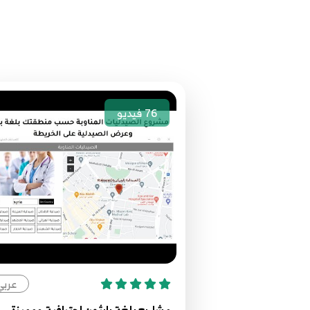
76
فيديو
عربي