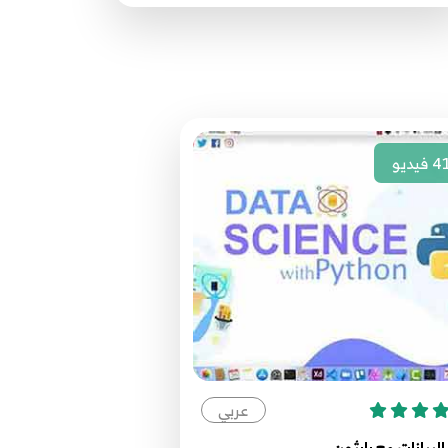
مصدر الدورة الرئيسي
- بمساعدة Socket & JSON object ,
18
Array
13.13 Python network programming -
19
-- الية عمل تطبيقات بايثون
4
فيديو
14.14 Python network programming
20
بروتوكول الانترنت
15.15 Python network programming -
--- IP & Hostname
21
16.16 Python network programming -
عربي
----- IP
22