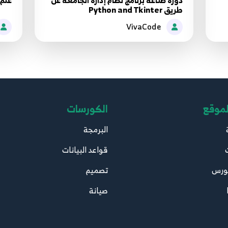
دورة صناعة برنامج نظام إدارة الجامعة عن
علم 
طريق Python and Tkinter
VivaCode
لموقع
الكورسات
البرمجة
قواعد البيانات
ورس
تصميم
صيانة