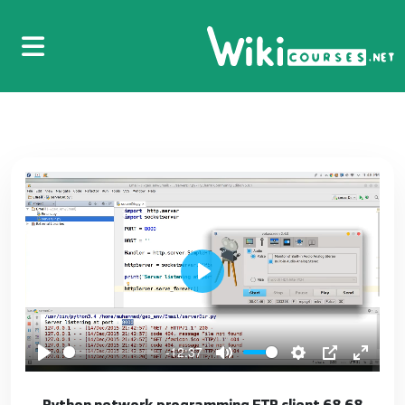
56.56 Python network programming Socket
62
57.57 Python network programming
HttpClient
63
58.59 Python network programming
HttpClient
64
59.58 Python network programming
Play
HttpClient
65
-12:37
60.60 Python network programming
HttpClient
66
68.68 Python network programming FTP client