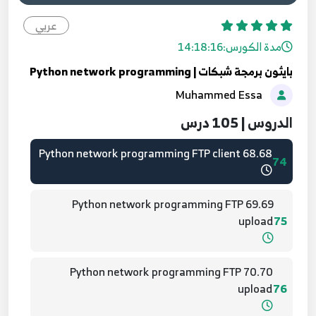
عربي
66.66 Python network programming Email
72
مدة الكورس:
14:18:16
بايثون برمجة شبكات | Python network programming
67.67 Python network programming server
Muhammed Essa
Directory
73
الدروس | 105 درس
68.68 Python network programming FTP client
74
69.69 Python network programming FTP
upload
75
70.70 Python network programming FTP
upload
76