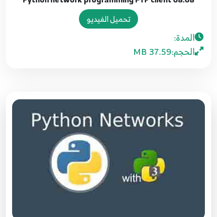
تحميل الفيديو
61.61 Python network programming HttpClient
المدة:
67
الحجم:
37.59 MB
62.62 Python network programming Httplib
68
63.63 Python network programming
Httpserver
69
64.64 Python network programming
Httpserver
70
65.65 Python network programming
Httpserver
71