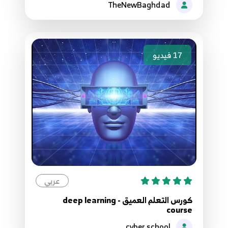
TheNewBaghdad
88.88 Python network programming IP planner
94
17
فيديو
89.89 Python network programming geip
library
95
90.90 Python network programming geip
library
96
91.91 Python network programming geip
library
97
عربي
كورس التعلم العميق - deep learning
course
92.92 Python network programming pcapy
library
98
cyber school