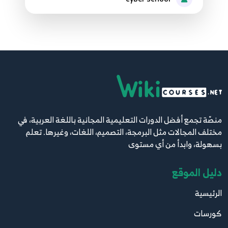
93.93 Python network programming pcapy
library
99
94.94 Python network programming pcapy
library
100
منصّة تجمع أفضل الدورات التعليمية المجانية باللغة العربية، في
95.95 Python network programming pcapy
مختلف المجالات مثل البرمجة، التصميم، اللغات، وغيرها. تعلم
library
101
بسهولة، وابدأ من أي مستوى
دليل الموقع
96.96 Python network programming pcapy
library
102
الرئيسية
كورسات