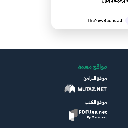
 برمجة بايثون
62.62 Python network programming
Httplib
68
TheNewBaghdad
63.63 Python network programming
Httpserver
69
64.64 Python network programming
مواقع مهمة
Httpserver
70
موقع البرامج
65.65 Python network programming
Httpserver
71
موقع الكتب
66.66 Python network programming
Email
72