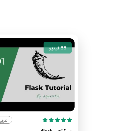
33
فيديو
عربي