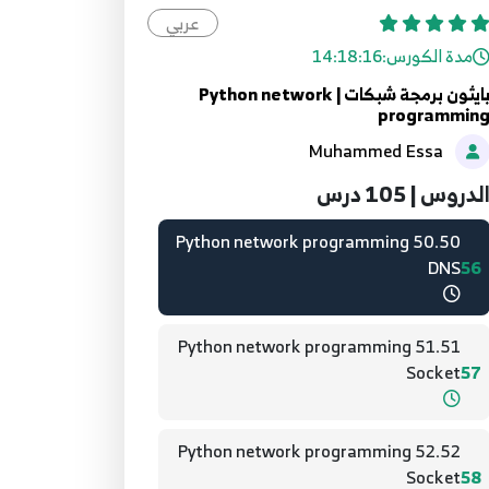
عربي
48.48 Python network programming
مدة الكورس:
14:18:16
DNS
54
بايثون برمجة شبكات | Python network
programmin
49.49 Python network programming
Muhammed Essa
DNS
55
لدروس | 105 درس
50.50 Python network programming
DNS
56
51.51 Python network programming
Socket
57
52.52 Python network programming
Socket
58