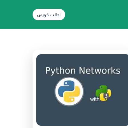
DNS
49
اطلب كورس
44.44 Python network programming
DNS
50
45.45 Python network programming
DNS
51
46.46 Python network programming
DNS
52
47.47 Python network programming
DNS
53