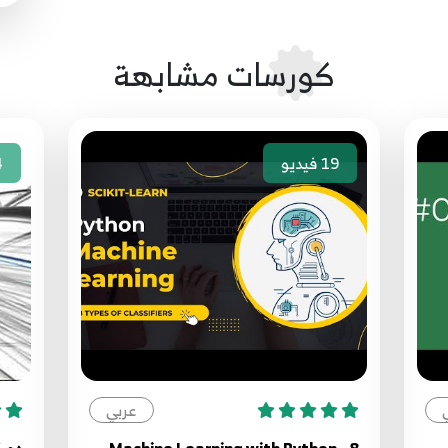
كورسات مشابهة
19
فيديو
4
عربي