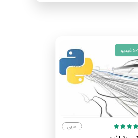
مصدر الدورة الرئيسي
HttpClient
63
58.59 Python network programming
HttpClient
64
5
فيديو
59.58 Python network programming
HttpClient
65
60.60 Python network programming
HttpClient
66
61.61 Python network programming
HttpClient
67
عربي