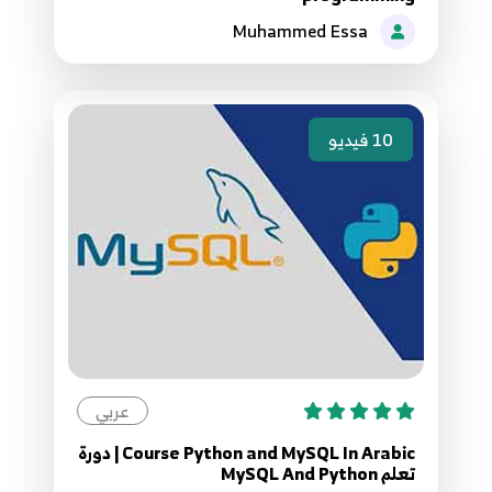
43.43 Python network programming DNS
49
Muhammed Essa
44.44 Python network programming DNS
50
10
فيديو
45.45 Python network programming DNS
51
46.46 Python network programming DNS
52
47.47 Python network programming DNS
53
48.48 Python network programming DNS
عربي
54
Course Python and MySQL In Arabic | دورة
تعلم MySQL And Python
49.49 Python network programming DNS