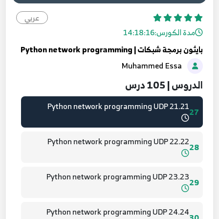
address with python app
24
عربي
مدة الكورس:
14:18:16
19.19 Python network programming UDP
25
بايثون برمجة شبكات | Python network programming
Muhammed Essa
20.20 Python network programming UDP
26
الدروس | 105 درس
21.21 Python network programming UDP
27
22.22 Python network programming UDP
28
23.23 Python network programming UDP
29
24.24 Python network programming UDP
30