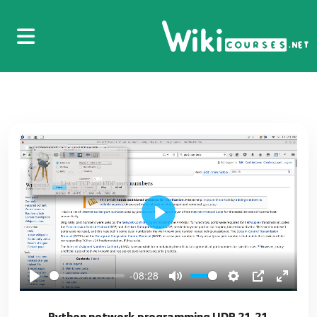
IP src dst
14
104.104 Python network programming WiFi
15
105.105 Python network Where to Go dst
16
11.11 Python network programming ----
17
بمساعدة Socket link layer
12.12 Python network programming -- بمساعدة
Play
Socket & JSON object , Array
18
-08:28
13.13 Python network programming --- الية
19
عمل تطبيقات بايثون
21.21 Python network programming UDP