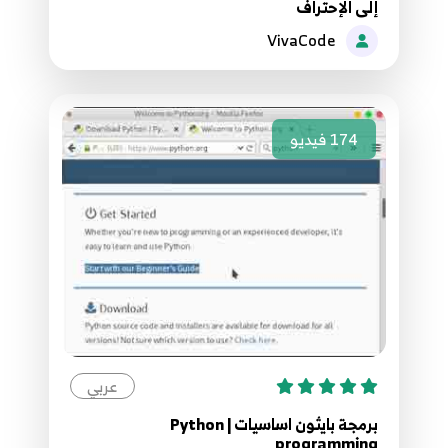
إلى الإحتراف
37.37 Python network programming TCP
43
VivaCode
38.38 Python network programming TCP
44
174
فيديو
39.39 Python network programming TCP
45
40.40 Python network programming TCP
46
41.41 Python network programming DNS
47
42.42 Python network programming DNS
عربي
48
برمجة بايثون اساسيات | Python
programming