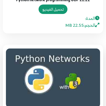
تحميل الفيديو
14.14 Python network programming بروتوكول
المدة:
20
الانترنت
الحجم:
22.55 MB
15.15 Python network programming ---- IP &
Hostname
21
16.16 Python network programming ------ IP
22
17.17 Python network programming ------
Routing and Python App
23
18.18 Python network programming ---- IP