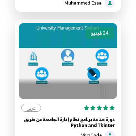
Muhammed Essa
53.53 Python network programming Socket
59
54.54 Python network programming Socket
60
24
فيديو
55.55 Python network programming Socket
61
56.56 Python network programming Socket
62
57.57 Python network programming
HttpClient
63
عربي
58.59 Python network programming
دورة صناعة برنامج نظام إدارة الجامعة عن طريق
Python and Tkinter
HttpClient
64
VivaCode