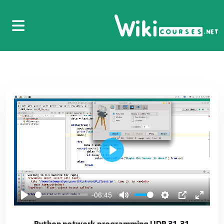
17.17 Python network programming ------
Routing and Python App
23
18.18 Python network programming ---- IP
address with python app
24
19.19 Python network programming UDP
25
20.20 Python network programming UDP
Play
26
21.21 Python network programming UDP
-06:45
27
31.31 Python network programming UDP