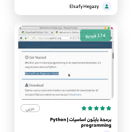
Elsafy Hegazy
47.47 Python network programming DNS
53
48.48 Python network programming DNS
54
174
فيديو
49.49 Python network programming DNS
55
50.50 Python network programming DNS
56
51.51 Python network programming Socket
57
عربي
52.52 Python network programming Socket
58
برمجة بايثون اساسيات | Python
programming