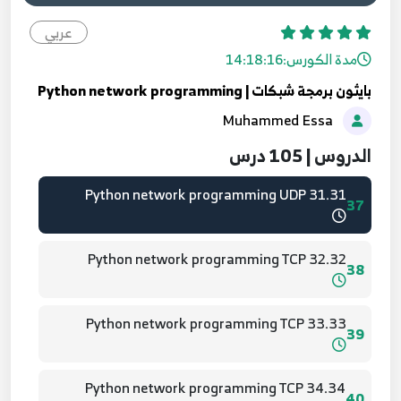
28.28 Python network programming UDP
34
عربي
مدة الكورس:
14:18:16
29.29 Python network programming UDP
35
بايثون برمجة شبكات | Python network programming
Muhammed Essa
30.30 Python network programming UDP
36
الدروس | 105 درس
31.31 Python network programming UDP
37
32.32 Python network programming TCP
38
33.33 Python network programming TCP
39
34.34 Python network programming TCP
40