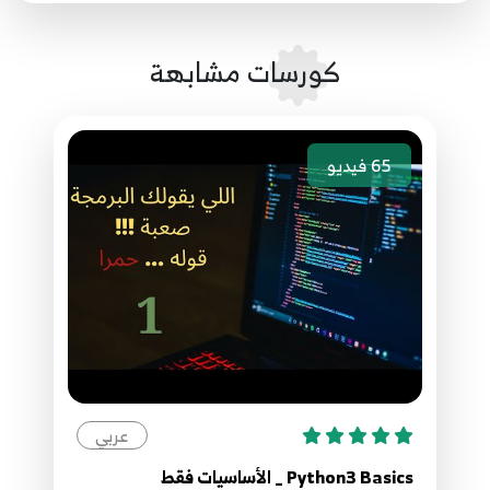
41.41 Python network programming DNS
47
كورسات مشابهة
42.42 Python network programming DNS
48
65
فيديو
43.43 Python network programming DNS
49
44.44 Python network programming DNS
50
45.45 Python network programming DNS
51
عربي
46.46 Python network programming DNS
52
Python3 Basics _ الأساسيات فقط