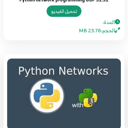
22.22 Python network programming UDP
28
تحميل الفيديو
المدة:
23.23 Python network programming UDP
29
الحجم:
23.76 MB
24.24 Python network programming UDP
30
25.25 Python network programming UDP
31
26.26 Python network programming UDP
32
27.27 Python network programming UDP
33