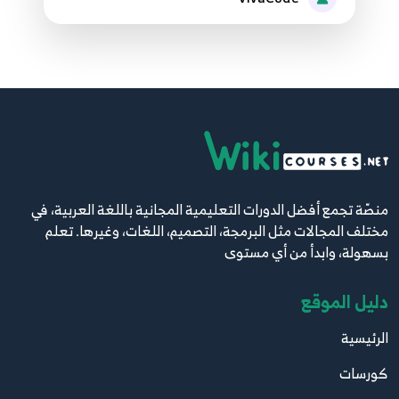
59.58 Python network programming
HttpClient
65
60.60 Python network programming
HttpClient
66
61.61 Python network programming HttpClient
منصّة تجمع أفضل الدورات التعليمية المجانية باللغة العربية، في
67
مختلف المجالات مثل البرمجة، التصميم، اللغات، وغيرها. تعلم
بسهولة، وابدأ من أي مستوى
62.62 Python network programming Httplib
68
دليل الموقع
63.63 Python network programming
الرئيسية
Httpserver
69
كورسات