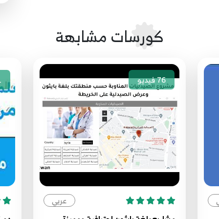
كورسات مشابهة
76
فيديو
1
عربي