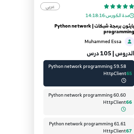
عربي
57.57 Python network programming
مدة الكورس:
14:18:16
HttpClient
63
بايثون برمجة شبكات | Python network
programmin
58.59 Python network programming
Muhammed Essa
HttpClient
64
لدروس | 105 درس
59.58 Python network programming
HttpClient
65
60.60 Python network programming
HttpClient
66
61.61 Python network programming
HttpClient
67