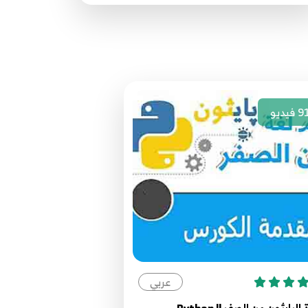
مصدر الدورة الرئيسي
Email
72
67.67 Python network programming
server Directory
73
9
فيديو
68.68 Python network programming
FTP client
74
69.69 Python network programming
FTP upload
75
70.70 Python network programming
FTP upload
76
عربي