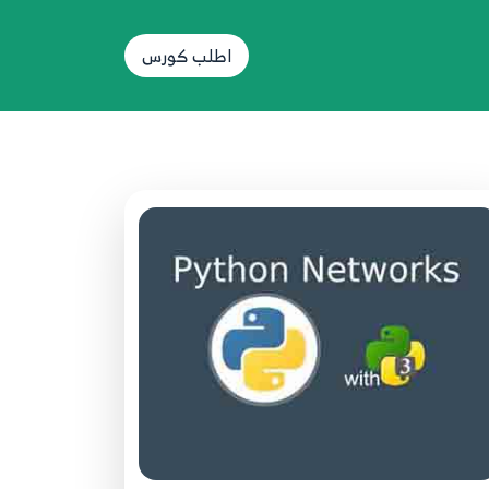
Socket
58
اطلب كورس
53.53 Python network programming
Socket
59
54.54 Python network programming
Socket
60
55.55 Python network programming
Socket
61
56.56 Python network programming
Socket
62