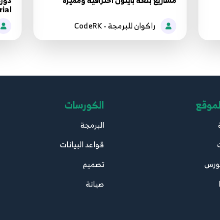
مشاريع بلغة بايثون احترافية ومميزة
rial
راكوان للبرمجة - CodeRK
لموقع
الكورسات
البرمجة
قواعد البيانات
ورس
تصميم
صيانة