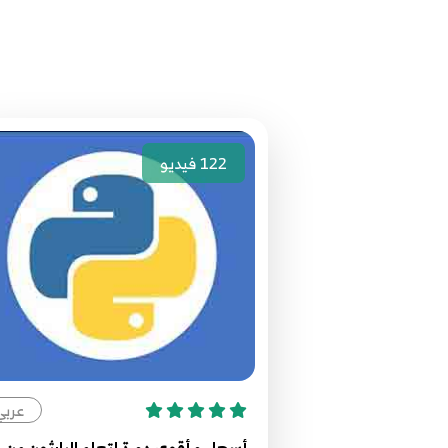
122
فيديو
عربي