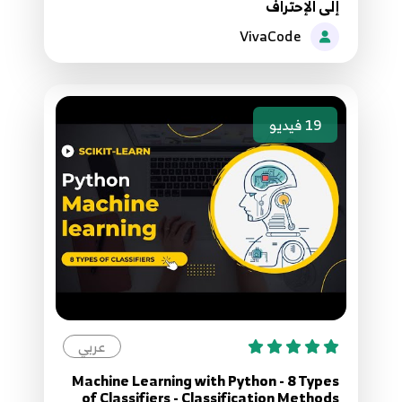
إلى الإحتراف
VivaCode
61.61 Python network programming HttpClient
67
62.62 Python network programming Httplib
68
19
فيديو
63.63 Python network programming
Httpserver
69
64.64 Python network programming
Httpserver
70
65.65 Python network programming
عربي
Httpserver
71
Machine Learning with Python - 8 Types
of Classifiers - Classification Methods