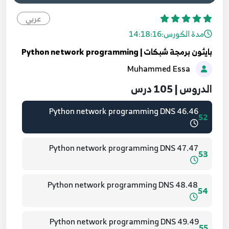
43.43 Python network programming DNS
49
عربي
مدة الكورس:
14:18:16
44.44 Python network programming DNS
50
بايثون برمجة شبكات | Python network programming
Muhammed Essa
45.45 Python network programming DNS
51
الدروس | 105 درس
46.46 Python network programming DNS
52
47.47 Python network programming DNS
53
48.48 Python network programming DNS
54
49.49 Python network programming DNS
55