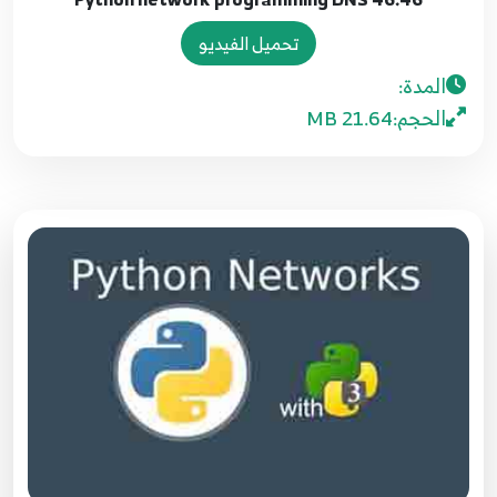
37.37 Python network programming TCP
43
تحميل الفيديو
المدة:
38.38 Python network programming TCP
44
الحجم:
21.64 MB
39.39 Python network programming TCP
45
40.40 Python network programming TCP
46
41.41 Python network programming DNS
47
42.42 Python network programming DNS
48