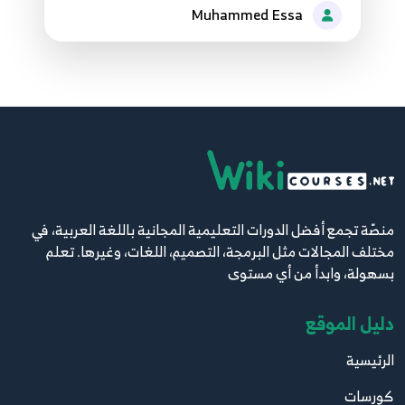
Muhammed Essa
71.71 Python network programming Web
77
72.72 Python network programming Web
78
73.73 Python network programming Web
79
74.74 Python network programming Web
80
منصّة تجمع أفضل الدورات التعليمية المجانية باللغة العربية، في
مختلف المجالات مثل البرمجة، التصميم، اللغات، وغيرها. تعلم
بسهولة، وابدأ من أي مستوى
75.75 Python network programming Web
81
دليل الموقع
76.76 Python network programming JSON
82
الرئيسية
كورسات