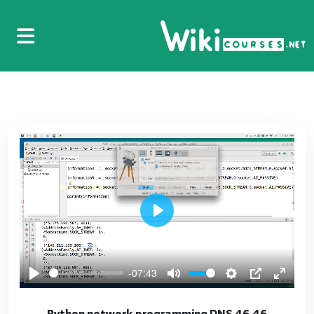
31.31 Python network programming UDP
37
32.32 Python network programming TCP
38
33.33 Python network programming TCP
39
34.34 Python network programming TCP
40
35.35 Python network programming TCP
Play
41
36.36 Python network programming TCP
-07:43
42
46.46 Python network programming DNS