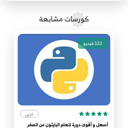
56.56 Python network programming Socket
62
كورسات مشابهة
57.57 Python network programming
HttpClient
63
122
فيديو
58.59 Python network programming
HttpClient
64
59.58 Python network programming
HttpClient
65
عربي
60.60 Python network programming
HttpClient
66
أسهل و أقوى دورة لتعلم البايثون من الصفر