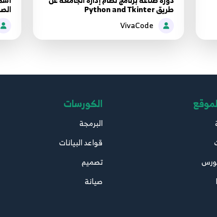
دورة صناعة برنامج نظام إدارة الجامعة عن
أسهل
طريق Python and Tkinter
الصف
VivaCode
لموقع
الكورسات
البرمجة
قواعد البيانات
ورس
تصميم
صيانة