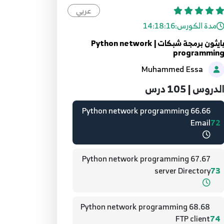
عربي
64.64 Python network programming
مدة الكورس:
14:18:16
Httpserver
70
بايثون برمجة شبكات | Python network
programmin
65.65 Python network programming
Muhammed Essa
Httpserver
71
لدروس | 105 درس
66.66 Python network programming
Email
72
67.67 Python network programming
server Directory
73
68.68 Python network programming
FTP client
74