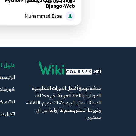
دورة بايثون ويب ديجانكو | Python-
Django-Web
Muhammed Essa
دليل ا
الرئيسية
منصّة تجمع أفضل الدورات التعليمية
كورسات
المجانية باللغة العربية، في مختلف
اقترح ك
المجالات مثل البرمجة، التصميم، اللغات،
وغيرها. تعلم بسهولة، وابدأ من أي
اتصل بنا
مستوى