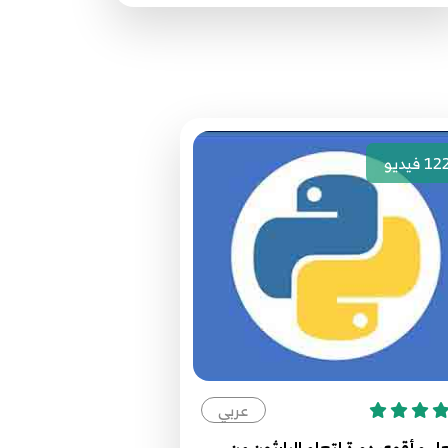
مصدر الدورة الرئيسي
Web
79
74.74 Python network programming
Web
80
12
فيديو
75.75 Python network programming
Web
81
76.76 Python network programming
JSON
82
77.77 Python network programming
JSON
83
عربي