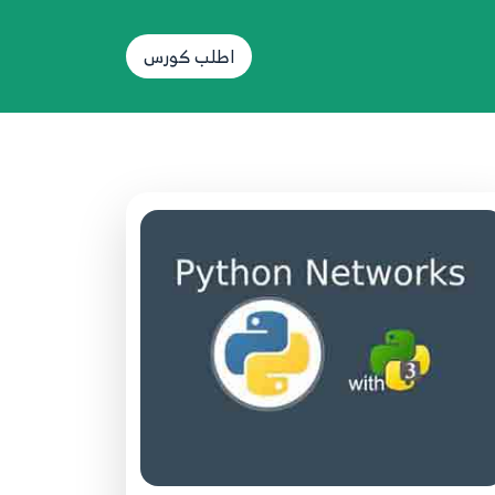
HttpClient
65
اطلب كورس
60.60 Python network programming
HttpClient
66
61.61 Python network programming
HttpClient
67
62.62 Python network programming
Httplib
68
63.63 Python network programming
Httpserver
69