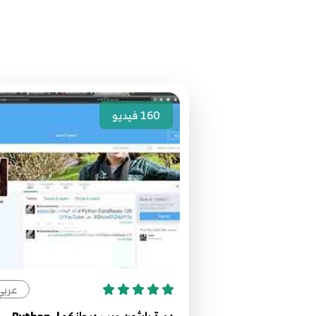
160
فيديو
عربي