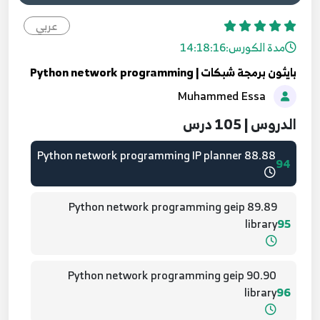
adresses
91
عربي
مدة الكورس:
14:18:16
86.86 Python network programming IP planner
92
بايثون برمجة شبكات | Python network programming
Muhammed Essa
87.87 Python network programming IP planner
93
الدروس | 105 درس
88.88 Python network programming IP planner
94
89.89 Python network programming geip
library
95
90.90 Python network programming geip
library
96