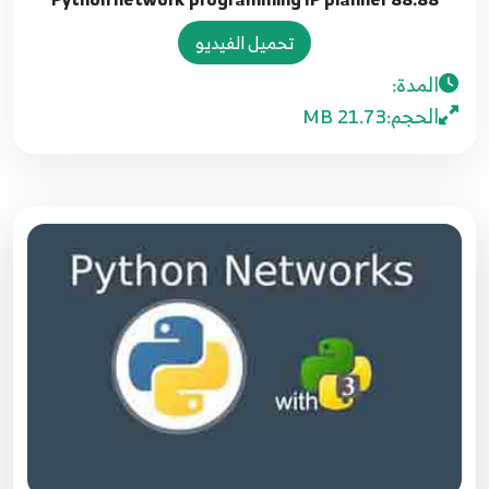
تحميل الفيديو
81.81 Python network programming IP
adresses
87
المدة:
الحجم:
21.73 MB
82.82 Python network programming IP
adresses
88
83.83 Python network programming IP
adresses
89
84.84 Python network programming IP
adresses
90
85.85 Python network programming IP