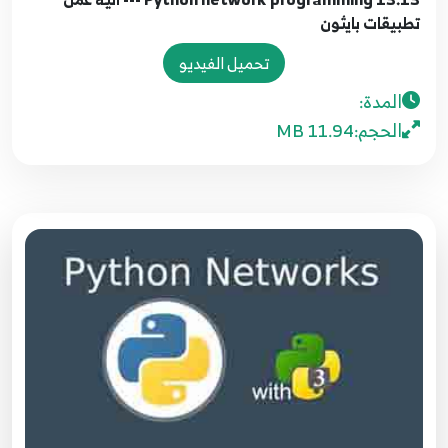
100.100 Python network programming
تطبيقات بايثون
multiCasting
11
تحميل الفيديو
المدة:
101.101 Python network programming SSL TLS
12
الحجم:
11.94 MB
102.102 Python network programming SSL TLS
13
103.103 Python network programming pcapy
IP src dst
14
104.104 Python network programming WiFi
15
105.105 Python network Where to Go dst
16