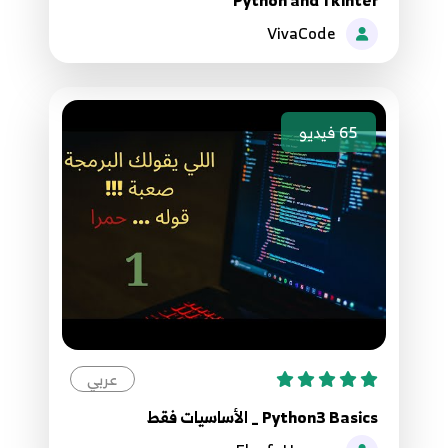
33.33 Python network programming TCP
39
VivaCode
34.34 Python network programming TCP
40
65
فيديو
35.35 Python network programming TCP
41
36.36 Python network programming TCP
42
37.37 Python network programming TCP
43
38.38 Python network programming TCP
عربي
44
Python3 Basics _ الأساسيات فقط
39.39 Python network programming TCP