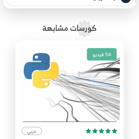
مصدر الدورة الرئيسي
21.21 Python network programming UDP
27
كورسات مشابهة
22.22 Python network programming UDP
28
54
فيديو
23.23 Python network programming UDP
29
24.24 Python network programming UDP
30
25.25 Python network programming UDP
31
26.26 Python network programming UDP
32
عربي