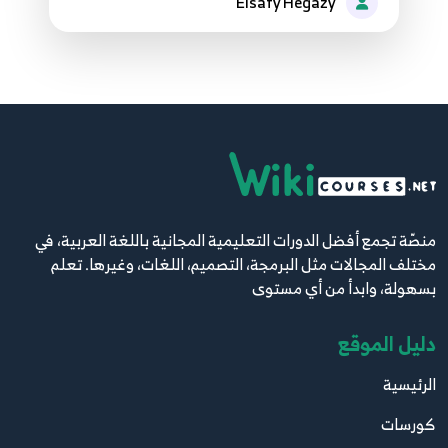
Elsafy Hegazy
45
40.40 Python network programming TCP
46
41.41 Python network programming DNS
47
42.42 Python network programming DNS
48
منصّة تجمع أفضل الدورات التعليمية المجانية باللغة العربية، في
مختلف المجالات مثل البرمجة، التصميم، اللغات، وغيرها. تعلم
43.43 Python network programming DNS
بسهولة، وابدأ من أي مستوى
49
دليل الموقع
44.44 Python network programming DNS
50
الرئيسية
كورسات
45.45 Python network programming DNS
51