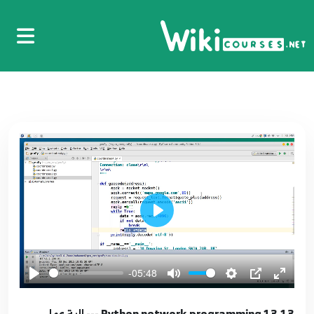
6
باستخدام مكتبة كوكل لتحديد المواقع
07.7 Python network programming استخدام
7
برنامج PYCHARM
08.8 Python network programming استخدام
8
REQUESTS في الحصول على المعلومات
09.9 Python network programming ---- بمساعدة
requests
9
Play
10.10 Python network programming ----
10
بمساعدة HttpConnection
-05:48
13.13 Python network programming --- الية عمل