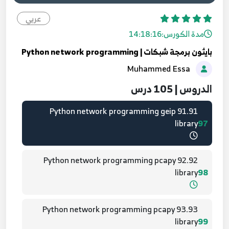
89.89 Python network programming geip
عربي
library
95
مدة الكورس:
14:18:16
بايثون برمجة شبكات | Python network programming
90.90 Python network programming geip
Muhammed Essa
library
96
الدروس | 105 درس
91.91 Python network programming geip
library
97
92.92 Python network programming pcapy
library
98
93.93 Python network programming pcapy
library
99