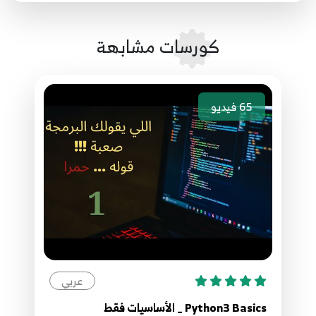
library
104
كورسات مشابهة
99.99 Python network programming pcapy
ICMP
105
65
فيديو
عربي
Python3 Basics _ الأساسيات فقط