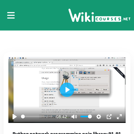
79.79 Python network programming JSON
85
80.80 Python network programming
interfaces
86
81.81 Python network programming IP
adresses
87
82.82 Python network programming IP
Play
adresses
88
-08:42
83.83 Python network programming IP
adresses
89
91.91 Python network programming geip library