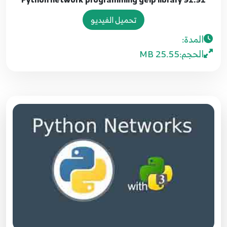
تحميل الفيديو
84.84 Python network programming IP
المدة:
adresses
90
الحجم:
25.55 MB
85.85 Python network programming IP
adresses
91
86.86 Python network programming IP planner
92
87.87 Python network programming IP planner
93
88.88 Python network programming IP planner
94