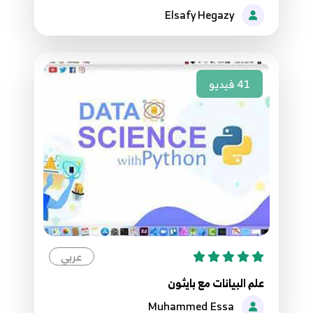
Elsafy Hegazy
41
فيديو
عربي
علم البيانات مع بايثون
Muhammed Essa