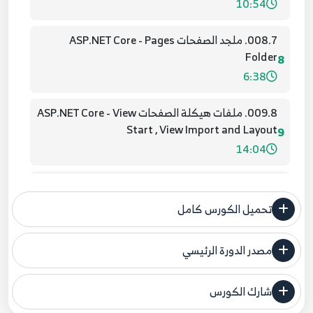
10:54
008.7. ملجد الصفحات ASP.NET Core - Pages
Folder
8
6:38
009.8. ملفات هيكلة الصفحات ASP.NET Core - View
Start , View Import and Layout
9
14:04
010.9. اضافة ASP.NET Core - Add Razor Page
10
6:46
تحميل الكورس كامل
011. 10. خصائص المشروع العامة ASP.NET Core
مصدر الدورة الرئيسي
Project Properties
11
فنحن لا ندعي ملكية أي دورة ولهذا نضع المصدر الأصلي لكم
6:31
شارك الكورس
مصدر الدورة الرئيسي