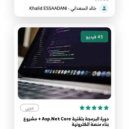
خالد السعداني - Khalid ESSAADANI
021.20. انشاء نواة المشروع ASP.NET Core -
Create Model
21
6:09
45
فيديو
022.21. انشاء واجهة في العمليات ASP.NET Core -
Create IDataHelper
22
9:01
023.22. جلب البيانات والبحث ASP.NET Core -
GetData and Search Methods
23
7:32
024.23. عمليات الاضافة والحذف والتعديل ASP.NET
عربي
Core - Add, Edit , Delete, Find
24
6:28
دورة البرمجة بتقنية Asp.Net Core + مشروع
بناء منصة الكترونية