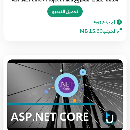
تحميل الفيديو
المدة:
9:02
الحجم:
15.60 MB
001.مقدمة عن الدورة ASP.NET Core - Course
introduction
1
2:05
002.1. ما هو الاختلاف بين ASP.NET CORE VS
ASP.NET
2
13:26