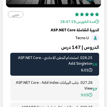
024.23. عمليات الاضافة والحذف والتعديل ASP.NET
Core - Add, Edit , Delete, Find
عربي
24
6:28
مدة الكورس:
18:47:19
الدورة الشاملة ASP.NET Core
025.24. اضافة متحكم المستخدمين ASP.NET Core
Tecno U
- Add User Controller
25
5:17
الدروس | 147 درس
026.25. استخدام الحقن الاحادي ASP.NET Core -
Add Singleton
26
6:01
027.26. جلب البيانات ASP.NET Core - Add Index
View
27
9:05