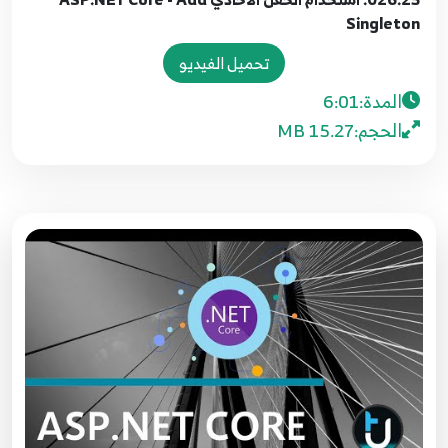
5:07
Singleton
تحميل الفيديو
020. 19. ما هو نمط ASP.NET Core What is MVC
Pattern
20
المدة:
6:01
4:47
الحجم:
15.27 MB
021.20. انشاء نواة المشروع ASP.NET Core -
Create Model
21
6:09
022.21. انشاء واجهة في العمليات ASP.NET Core -
Create IDataHelper
22
9:01
023.22. جلب البيانات والبحث ASP.NET Core -
GetData and Search Methods
23
7:32