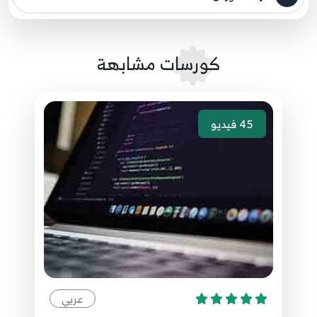
مصدر الدورة الرئيسي
10:05
033.32. شرح شفرة الاضافة المتولدة ASP.NET Core
كورسات مشابهة
- Create Code Explanation
33
6:06
45
فيديو
034.33. اضافة صفحة تعديل المستخدمين ASP.NET
Core - Edit User View
34
4:46
035.34. اضافة صفحة حذف المستخدم ASP.NET
Core - Delete User View
35
5:23
036.35. الاخطاء المتوقعة من عمليات البيانات
ASP.NET Core - Data Helper Exception
36
عربي
8:14