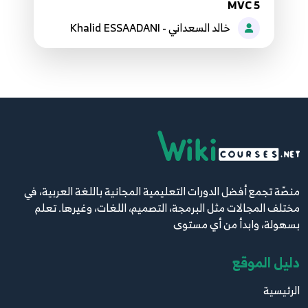
4:43
MVC 5
خالد السعداني - Khalid ESSAADANI
046.45. ASP.NET Core - Introduction to
Authentication
46
16:32
047.46. ASP.NET Core - Start Project with
Authentication
47
6:56
048.47. ASP.NET Core - Create DataBase and
منصّة تجمع أفضل الدورات التعليمية المجانية باللغة العربية، في
Users Tables
48
مختلف المجالات مثل البرمجة، التصميم، اللغات، وغيرها. تعلم
10:38
بسهولة، وابدأ من أي مستوى
049.48. ASP.NET Core - Tables of Users, Roles
دليل الموقع
and Claims
49
7:11
الرئيسية