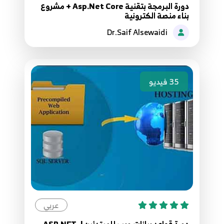
دورة البرمجة بتقنية Asp.Net Core + مشروع
بناء منصة الكترونية
037. 36. تثبيت ASP.NET Core Install Entity
Dr.Saif Alsewaidi
Framework
37
7:48
038. 37. انشاء ASP.NET Core Create DBContext
38
35
فيديو
7:17
039.38. انشاء قاعدة البيانات و الجدول ASP.NET
Core - Add Migrations
39
6:50
040.39. عمليات قاعدة البيانات ASP.NET Core -
DataBase Operations
40
3:43
عربي
041. 40. فحص العمليات ASP.NET Core Test Data
دورة قواعد بيانات ويب للمبتدئين | ASP.NET-