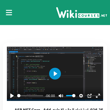
loop
15
8:20
016.15. تحسين التصميم ASP.NET Core - Use
Bootstrap to enhance view
16
5:11
017.16. استخدام ملف الاعدادات ASP.NET Core -
Use AppSettings File
17
8:51
018.17. استخدام الحقن في محرك ASP.NET Core -
Play
Inject Directive Razor
18
4:48
-06:00
019.18. ملف مصادر المشروع ASP.NET Core -
Resources File
19
026.25. استخدام الحقن الاحادي ASP.NET Core - Add