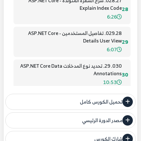
028.27. شرح الشفرة المتولدة ASP.NET Core -
Explain Index Code
28
6:26
029.28. تفاصيل المستخدمين ASP.NET Core -
Details User View
29
6:07
030. 29. تحديد نوع المدخلات ASP.NET Core Data
Annotations
30
10:53
031.30. ASP.NET Core - Data Annotations Max
تحميل الكورس كامل
and Min value
31
3:02
مصدر الدورة الرئيسي
فنحن لا ندعي ملكية أي دورة ولهذا نضع المصدر الأصلي لكم
032.31. انشاء واجة المستخدمين ASP.NET Core -
Create User
شارك الكورس
32