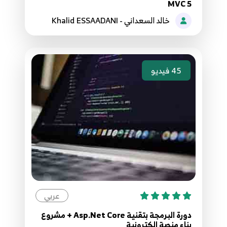
MVC 5
خالد السعداني - Khalid ESSAADANI
113.112. موقع مقالاتي - جلب البيانات على شكل
صفحات Paginations
113
12:24
45
فيديو
115.114. موقع مقالاتي - انشاء العلاقات
Relationships
114
9:37
116.115. موقع مقالاتي - انشاء العمليات على
المنشورات
115
6:54
117.116. موقع مقالاتي - عرض المنشورات
116
عربي
8:00
دورة البرمجة بتقنية Asp.Net Core + مشروع
118.117. موقع مقالاتي - جلب البيانات اعتمادا على
بناء منصة الكترونية