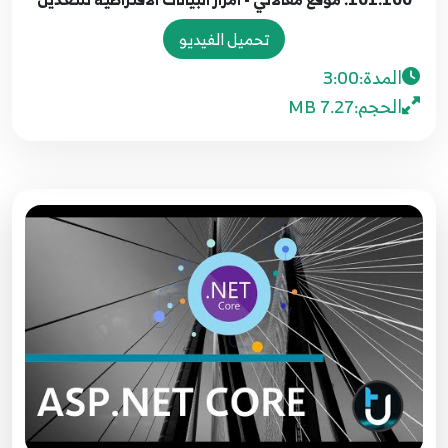
094.93. موقع مقالاتي - تعريف محددات حقول
تحميل الفيديو
الجدول Data Annotations
94
المدة:
3:00
5:48
الحجم:
7.27 MB
095.94. موقع مقالاتي - حقن مساعد البيانات واضافة
متحكم الاصناف
95
4:09
096.95. موقع مقالاتي - اضافة وظائف متحكم
الاصناف
96
3:47
097.96. موقع مقالاتي - واجهة عرض الاصناف
97
8:51
098.97. موقع مقالاتي - واجهة اضافة صنف
98