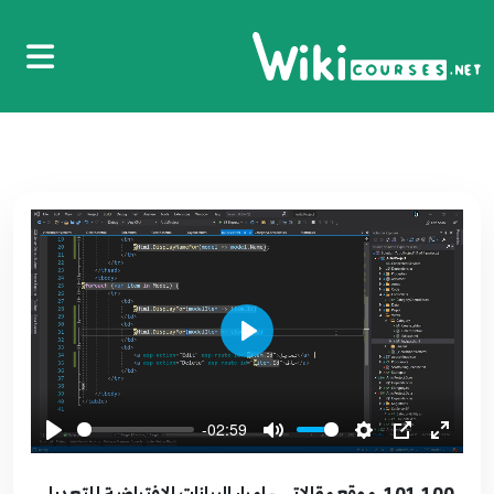
089.88. موقع مقالاتي - تعريف صلاحيات
المستخدمين Authorization
89
7:46
090.89. موقع مقالاتي - Install Entity Framework
90
5:26
091.90. موقع مقالاتي - انشاء واجهة عمليات قاعدة
البيانات Create IData Helper
91
6:57
092.91. موقع مقالاتي ضافة جدول الاصناف Add
Category Table
92
Play
12:55
-02:59
093.92. موقع مقالاتي - Category Operations
93
8:51
101.100. موقع مقالاتي - امرار البيانات الافتراضية للتعديل