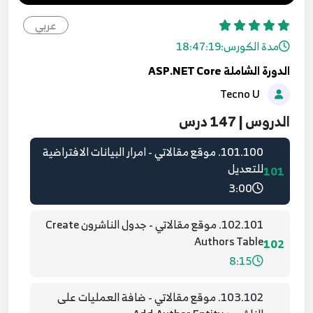
7:13
عربي
099.98. موقع مقالاتي - واجهة تعديل صنف
مدة الكورس:
18:47:19
99
2:43
الدورة الشاملة ASP.NET Core
Tecno U
100.99. موقع مقالاتي - واجهة حذف صنف
100
6:12
الدروس | 147 درس
101.100. موقع مقالاتي - امرار البيانات الافتراضية
للتعديل
101
3:00
102.101. موقع مقالاتي - جدول الناشرون Create
Authors Table
102
8:15
103.102. موقع مقالاتي - ضافة العمليات على