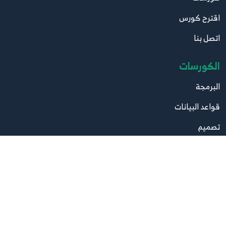
اقترح كورس
147.146. موقع مقالاتي - المشروع متكامل +
الخطوة التالية
146
اتصل بنا
1:45
الكورسات
البرمجة
قواعد البيانات
تصميم
صيانة
مواقع مهمة
موقع البرامج