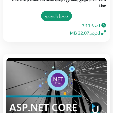
صفحات Paginations
113
List
12:24
تحميل الفيديو
115.114. موقع مقالاتي - انشاء العلاقات
المدة:
7:11
Relationships
114
الحجم:
22.07 MB
9:37
116.115. موقع مقالاتي - انشاء العمليات على
المنشورات
115
6:54
117.116. موقع مقالاتي - عرض المنشورات
116
8:00
118.117. موقع مقالاتي - جلب البيانات اعتمادا على
المستخدم
117
8:18