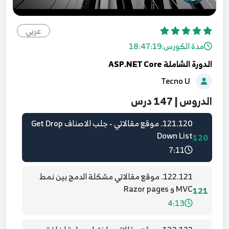
119.118. موقع مقالاتي اضافة واجهة Details and
Create View
عربي
118
9:51
مدة الكورس:
18:47:19
الدورة الشاملة ASP.NET Core
120.119. موقع مقالاتي - اكمال عملية اضافة
Tecno U
مشاركة
119
13:11
الدروس | 147 درس
121.120. موقع مقالاتي - جلب الاصناف Get Drop
Down List
120
7:11
122.121. موقع مقالاتي مشكلة الدمج بين نمط
MVC و Razor pages
121
4:13