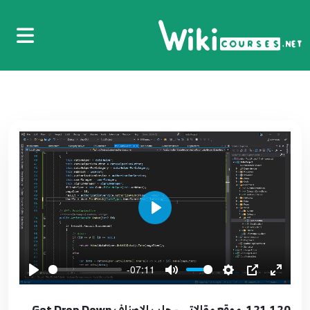
8:11
109.108. موقع مقالاتي - وظيفة تحميل الملفات
109
11:13
110.109. موقع مقالاتي - اختبار عملية حفظ
الصورة
110
7:40
111.110. موقع مقالاتي اجراء حذف الناشر
111
7:15
Play
112.111. موقع مقالاتي - البحث Search Category
and Author
112
7:42
-07:11
113.112. موقع مقالاتي - جلب البيانات على شكل
121.120. موقع مقالاتي - جلب الاصناف Get Drop Down