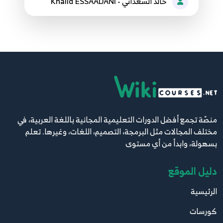
خالد السعداني - Khalid ESSAADANI
10:12
056.55. ASP.NET Core - Forget password,
Lockout and Logout
56
5:56
057.56. ادارة بيانات المستخدم ASP.NET Core -
Mange Account
57
4:15
منصّة تجمع أفضل الدورات التعليمية المجانية باللغة العربية، في
مختلف المجالات مثل البرمجة، التصميم، اللغات، وغيرها. تعلم
058.57. استخدام الصلاحيات ASP.NET Core - Use
بسهولة، وابدأ من أي مستوى
Authorization
58
7:43
دليل الموقع
059.58. ASP.NET Core - Use Authorization on
الرئيسية
Controller and Action
59
5:32
كورسات