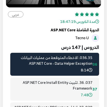
034.33. اضافة صفحة تعديل المستخدمين ASP.NET
Core - Edit User View
عربي
34
4:46
مدة الكورس:
18:47:19
الدورة الشاملة ASP.NET Core
035.34. اضافة صفحة حذف المستخدم ASP.NET
Tecno U
Core - Delete User View
35
5:23
الدروس | 147 درس
036.35. الاخطاء المتوقعة من عمليات البيانات
ASP.NET Core - Data Helper Exception
36
8:14
037. 36. تثبيت ASP.NET Core Install Entity
Framework
37
7:48