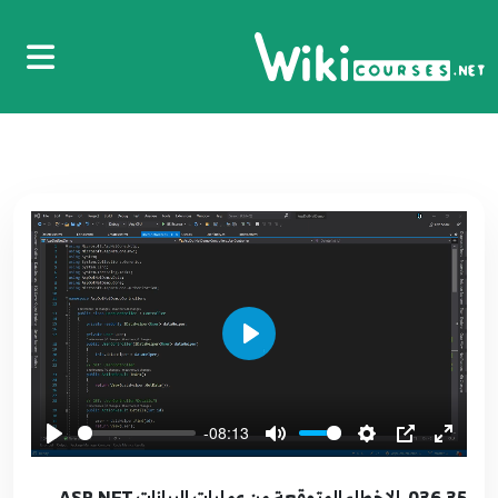
- Add User Controller
25
5:17
026.25. استخدام الحقن الاحادي ASP.NET Core -
Add Singleton
26
6:01
027.26. جلب البيانات ASP.NET Core - Add Index
View
27
9:05
028.27. شرح الشفرة المتولدة ASP.NET Core -
Play
Explain Index Code
28
6:26
-08:13
029.28. تفاصيل المستخدمين ASP.NET Core -
Details User View
29
036.35. الاخطاء المتوقعة من عمليات البيانات ASP.NET