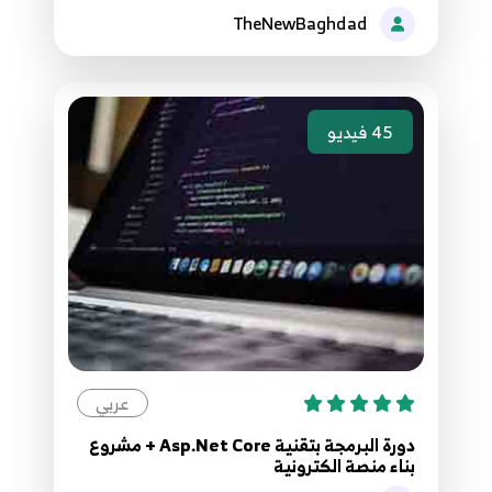
TheNewBaghdad
137.136. موقع مقالاتي - جلب المقالات التالية
136
10:24
138.137. موقع مقالاتي - جلب المقالات السابقة
45
فيديو
137
5:21
139.138. موقع مقالاتي عرض تفاصيل المقالة
138
10:38
140.139. موقع مقالاتي - اكمال وظائف الناشرون
139
7:47
141.140. موقع مقالاتي عرض الناشرون لزائري
عربي
الصفحة
140
5:04
دورة البرمجة بتقنية Asp.Net Core + مشروع
بناء منصة الكترونية