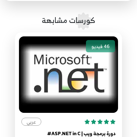
132.131. موقع مقالاتي - عرض بيانات الاصناف
للزائر
131
7:23
كورسات مشابهة
133.132. موقع مقالاتي - عرض المقالات للزائر
132
8:40
46
فيديو
134.133. موقع مقالاتي - مشكلة عدم تكرار
الاعمدة
133
2:19
135.134. موقع مقالاتي - فلترة البيانات عن طريق
الاصناف
134
9:09
136.135. موقع مقالاتي - البحث عن مقالة
عربي
135
5:45
دورة برمجة ويب | ASP.NET in C#