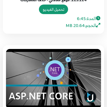
8:18
تحميل الفيديو
119.118. موقع مقالاتي اضافة واجهة Details and
المدة:
6:45
Create View
118
الحجم:
20.64 MB
9:51
120.119. موقع مقالاتي - اكمال عملية اضافة
مشاركة
119
13:11
121.120. موقع مقالاتي - جلب الاصناف Get Drop
Down List
120
7:11
122.121. موقع مقالاتي مشكلة الدمج بين نمط
MVC و Razor pages
121
4:13