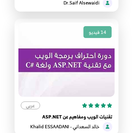
142.141. موقع مقالاتي - اكمال وظائف عرض
Dr.Saif Alsewaidi
الناشرون
141
4:17
143.142. موقع مقالاتي - انشاء قاعدة البيانات على
14
فيديو
الاستضافة
142
9:02
144.143. موقع مقالاتي انشاء كافة الجداول
واضافة مدير الموقع
143
9:41
145.144. موقع مقالاتي - رفع الصفحة على
الاستضافة
144
عربي
11:31
تقنيات الويب ومفاهيم عن ASP.NET
146.145. موقع مقالاتي - حل مشكلة اضافة
خالد السعداني - Khalid ESSAADANI
الملفات على الاستضافة
145