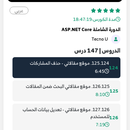
123.122. موقع مقالاتي - اختبار عملية اضافة
عربي
مشاركة
122
مدة الكورس:
18:47:19
6:23
الدورة الشاملة ASP.NET Core
Tecno U
124.123. موقع مقالاتي - تعديل المنشورات
123
13:00
الدروس | 147 درس
125.124. موقع مقالاتي - حذف المشاركات
124
6:45
126.125. موقع مقالاتي البحث ضمن المقالات
125
8:10
127.126. موقع مقالاتي - تعديل بيانات الحساب
للمستخدم
126
7:19