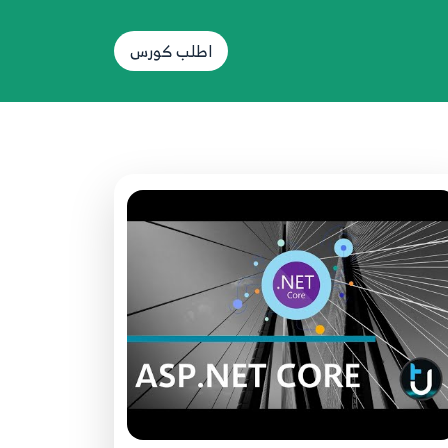
017.16. استخدام ملف الاعدادات
ASP.NET Core - Use AppSettings File
اطلب كورس
17
8:51
018.17. استخدام الحقن في محرك
ASP.NET Core - Inject Directive Razor
18
4:48
019.18. ملف مصادر المشروع ASP.NET
Core - Resources File
19
5:07
020. 19. ما هو نمط ASP.NET Core
What is MVC Pattern
20
4:47
021.20. انشاء نواة المشروع ASP.NET