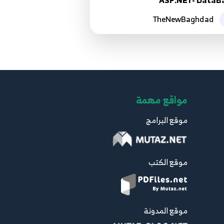
ASP.NET- DataB
TheNewBaghdad
034.33. اضافة صفحة تعديل
المستخدمين ASP.NET Core - Edit User
34
View
4:46
035.34. اضافة صفحة حذف المستخدم
مواقع مهمة
ASP.NET Core - Delete User View
35
5:23
موقع البرامج
036.35. الاخطاء المتوقعة من عمليات
البيانات ASP.NET Core - Data Helper
36
موقع الكتب
Exception
8:14
037. 36. تثبيت ASP.NET Core Install
موقع المدونة
Entity Framework
37