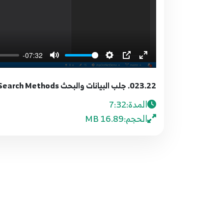
-07:32
023.22. جلب البيانات والبحث ASP.NET Core - GetData and Search Methods
المدة:
7:32
الحجم:
16.89 MB