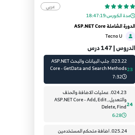
Core - Create Model
عربي
21
6:09
مدة الكورس:
18:47:19
لدورة الشاملة ASP.NET Core
022.21. انشاء واجهة في العمليات
Tecno U
ASP.NET Core - Create IDataHelper
22
9:01
لدروس | 147 درس
023.22. جلب البيانات والبحث ASP.NET
Core - GetData and Search Methods
23
7:32
024.23. عمليات الاضافة والحذف
والتعديل ASP.NET Core - Add, Edit ,
24
Delete, Find
6:28
025.24. اضافة متحكم المستخدمين