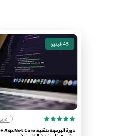
45
فيديو
عربي
دورة البرمجة بتقنية Asp.Net Core +