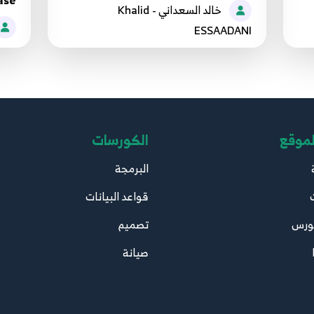
ase
خالد السعداني - Khalid
ESSAADANI
لموقع
الكورسات
البرمجة
قواعد البيانات
ورس
تصميم
صيانة