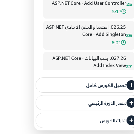
ASP.NET Core - Add User Controller
25
5:17
026.25. استخدام الحقن الاحادي ASP.NET
Core - Add Singleton
26
6:01
027.26. جلب البيانات ASP.NET Core -
Add Index View
27
9:05
تحميل الكورس كامل
028.27. شرح الشفرة المتولدة ASP.NET
Core - Explain Index Code
28
مصدر الدورة الرئيسي
6:26
فنحن لا ندعي ملكية أي دورة ولهذا نضع المصدر
الأصلي لكم
029.28. تفاصيل المستخدمين ASP.NET
شارك الكورس
Core - Details User View
29
مصدر الدورة الرئيسي