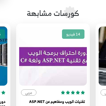
كورسات مشابهة
14
فيديو
5
عربي
تقنيات الويب ومفاهيم عن ASP.NET
دورة