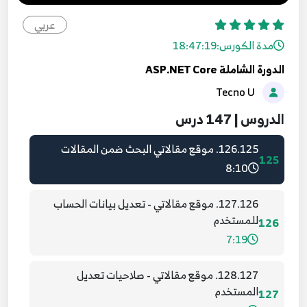
6:23
عربي
124.123. موقع مقالاتي - تعديل المنشورات
مدة الكورس:
18:47:19
123
13:00
الدورة الشاملة ASP.NET Core
Tecno U
125.124. موقع مقالاتي - حذف المشاركات
124
6:45
الدروس | 147 درس
126.125. موقع مقالاتي البحث ضمن المقالات
125
8:10
127.126. موقع مقالاتي - تعديل بيانات الحساب
للمستخدم
126
7:19
128.127. موقع مقالاتي - صلاحيات تعديل
المستخدم
127