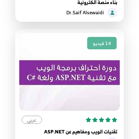
بناء منصة الكترونية
138.137. موقع مقالاتي - جلب المقالات السابقة
Dr.Saif Alsewaidi
137
5:21
139.138. موقع مقالاتي عرض تفاصيل المقالة
138
10:38
14
فيديو
140.139. موقع مقالاتي - اكمال وظائف الناشرون
139
7:47
141.140. موقع مقالاتي عرض الناشرون لزائري
الصفحة
140
5:04
142.141. موقع مقالاتي - اكمال وظائف عرض
عربي
الناشرون
141
4:17
تقنيات الويب ومفاهيم عن ASP.NET