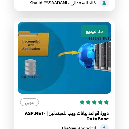
خالد السعداني - Khalid ESSAADANI
143.142. موقع مقالاتي - انشاء قاعدة البيانات على
الاستضافة
142
9:02
35
فيديو
144.143. موقع مقالاتي انشاء كافة الجداول
واضافة مدير الموقع
143
9:41
145.144. موقع مقالاتي - رفع الصفحة على
الاستضافة
144
11:31
146.145. موقع مقالاتي - حل مشكلة اضافة
عربي
الملفات على الاستضافة
145
2:41
دورة قواعد بيانات ويب للمبتدئين | ASP.NET-
DataBase
147.146. موقع مقالاتي - المشروع متكامل +
TheNewBaghdad