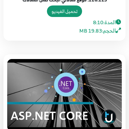
Create View
118
9:51
تحميل الفيديو
المدة:
8:10
120.119. موقع مقالاتي - اكمال عملية اضافة
الحجم:
19.83 MB
مشاركة
119
13:11
121.120. موقع مقالاتي - جلب الاصناف Get Drop
Down List
120
7:11
122.121. موقع مقالاتي مشكلة الدمج بين نمط
MVC و Razor pages
121
4:13
123.122. موقع مقالاتي - اختبار عملية اضافة
مشاركة
122