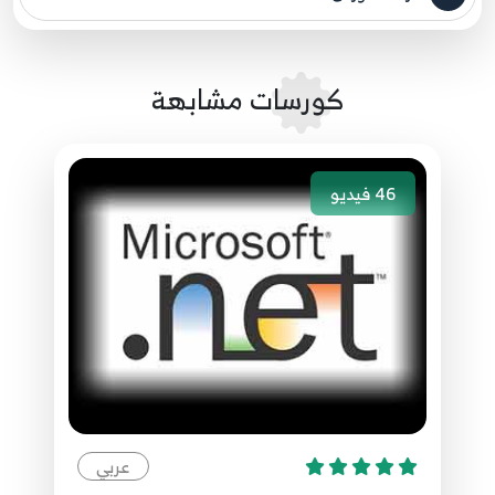
مصدر الدورة الرئيسي
10:12
056.55. ASP.NET Core - Forget password,
كورسات مشابهة
Lockout and Logout
56
5:56
46
فيديو
057.56. ادارة بيانات المستخدم ASP.NET Core -
Mange Account
57
4:15
058.57. استخدام الصلاحيات ASP.NET Core - Use
Authorization
58
7:43
059.58. ASP.NET Core - Use Authorization on
Controller and Action
59
عربي
5:32