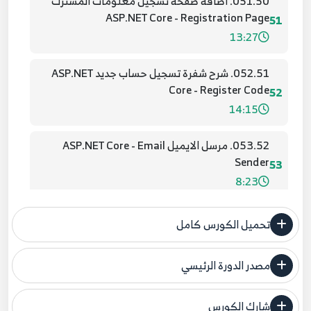
051.50. اضافة صفحة تسجيل معلومات المشترك
ASP.NET Core - Registration Page
51
13:27
052.51. شرح شفرة تسجيل حساب جديد ASP.NET
Core - Register Code
52
14:15
053.52. مرسل الايميل ASP.NET Core - Email
Sender
53
8:23
054.53. تفعيل الايميل ASP.NET Core - Email
تحميل الكورس كامل
Confirmation
54
14:27
مصدر الدورة الرئيسي
فنحن لا ندعي ملكية أي دورة ولهذا نضع المصدر الأصلي لكم
055.54. عملية تسجيل الدخول ASP.NET Core Login
Page
شارك الكورس
55