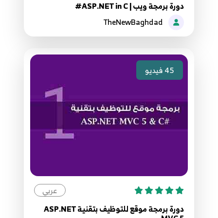
دورة برمجة ويب | ASP.NET in C#
060. 59. اضافة الصلاحيات برمجيا ASP.NET Core
TheNewBaghdad
Add Claims
60
8:37
45
فيديو
061.60. انشاء العناصر بناءا على الصلاحية ASP.NET
Core - Create Html elements based on roles
61
7:39
062.61. إدارة مكتبات العميل ASP.NET Core - Add
Client Side Library
62
5:27
063. 62. التصاميم الجاهزة ASP.NET Core
Bootstrap Templets
63
عربي
9:29
دورة برمجة موقع للتوظيف بتقنية ASP.NET
MVC 5