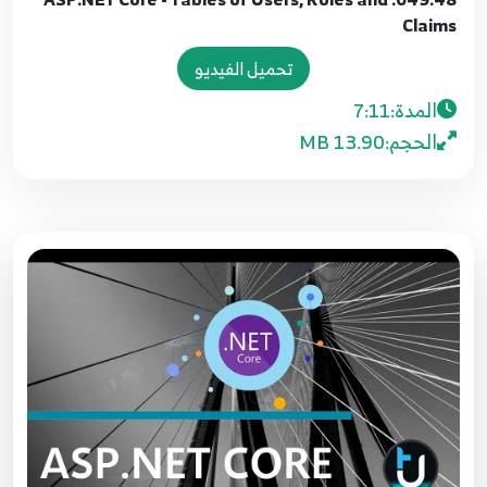
2:23
Claims
تحميل الفيديو
043. 42. ما هي الواسطات ASP.NET Core What is
Middleware
43
المدة:
7:11
11:04
الحجم:
13.90 MB
044.43. استخدام ASP.NET Core - Use Of
Middleware
44
11:53
045.44. ASP.NET Core - What are
Authentication and Authorization
45
4:43
046.45. ASP.NET Core - Introduction to
Authentication
46
16:32