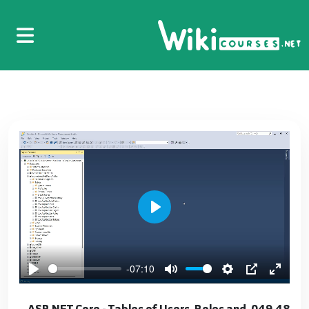
038. 37. انشاء ASP.NET Core Create DBContext
38
7:17
039.38. انشاء قاعدة البيانات و الجدول ASP.NET
Core - Add Migrations
39
6:50
040.39. عمليات قاعدة البيانات ASP.NET Core -
DataBase Operations
40
3:43
041. 40. فحص العمليات ASP.NET Core Test Data
Play
Base Operations
41
4:52
-07:10
042.41. خطأ عدم التعديل ASP.NET Core - Edit
Exception
42
049.48. ASP.NET Core - Tables of Users, Roles and