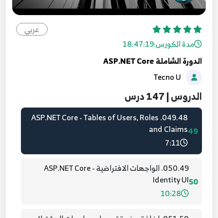
047.46. ASP.NET Core - Start Project with
Authentication
عربي
47
6:56
مدة الكورس:
18:47:19
الدورة الشاملة ASP.NET Core
048.47. ASP.NET Core - Create DataBase and
Tecno U
Users Tables
48
10:38
الدروس | 147 درس
049.48. ASP.NET Core - Tables of Users, Roles
and Claims
49
7:11
050.49. الواجهات الافتراضية ASP.NET Core -
Identity UI
50
10:28