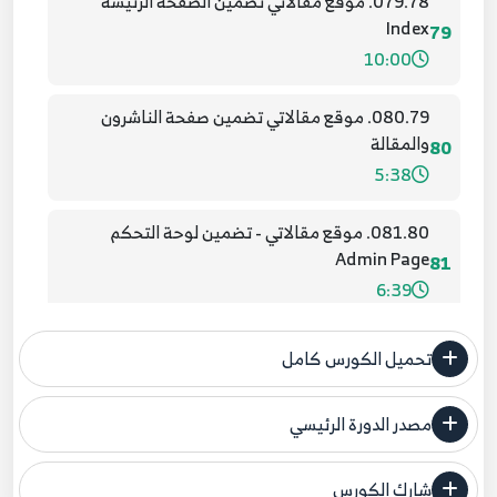
079.78. موقع مقالاتي تضمين الصفحة الرئيسة
Index
79
10:00
080.79. موقع مقالاتي تضمين صفحة الناشرون
والمقالة
80
5:38
081.80. موقع مقالاتي - تضمين لوحة التحكم
Admin Page
81
6:39
082.81. موقع مقالاتي - Add Database and Users
تحميل الكورس كامل
Tables
82
5:05
مصدر الدورة الرئيسي
فنحن لا ندعي ملكية أي دورة ولهذا نضع المصدر الأصلي لكم
083.82. موقع مقالاتي عملية تسجيل الاشتراك في
الموقع Registration Process
شارك الكورس
83