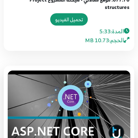
14:19
structures
تحميل الفيديو
071.70. ASP.NET Core - Deployment App on
Local host IIS
71
المدة:
5:33
12:45
الحجم:
10.73 MB
072.71. ASP.NET Core - my Asp.Net Hosting
Overview
72
6:35
073.72. ASP.NET Core - Create Data Base on
hosting site
73
4:00
074.73. التأكد من نص اتصال الاستضافة ASP.NET
Core - Change Connection string
74
9:47