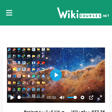
066.65. تضمين التصميم ASP.NET Core -
Implementation Design
66
6:24
067.66. ASP.NET Core - Implementation of
Partial Login
67
3:52
068.67. ASP.NET Core About Page
68
4:45
Play
069.68. ASP.NET Core - Admin page Layout
69
6:22
-05:32
070.69. نظرة عامة على طرق النشر والاستضافات
Application Deployment Overview
70
077.76. موقع مقالاتي - هيكلة المشروع Project