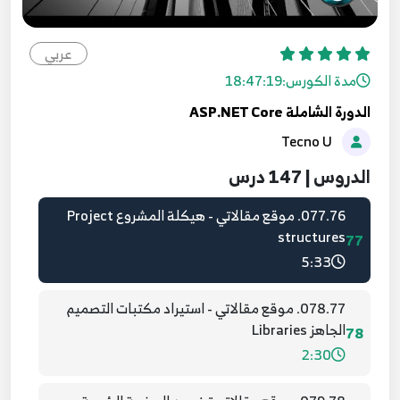
075.74. نشر الصفحة على الاستضافة ASP.NET Core
- Deploy Website to Server
عربي
75
8:16
مدة الكورس:
18:47:19
الدورة الشاملة ASP.NET Core
076.75. مقدمة عن مشروع تطوير موقع مقالاتي -
Tecno U
ASP.NET Core
76
6:24
الدروس | 147 درس
077.76. موقع مقالاتي - هيكلة المشروع Project
structures
77
5:33
078.77. موقع مقالاتي - استيراد مكتبات التصميم
الجاهز Libraries
78
2:30