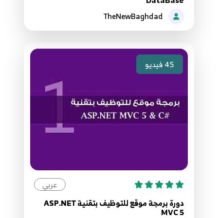
12:55
TheNewBaghdad
093.92. موقع مقالاتي - Category Operations
93
8:51
45
فيديو
094.93. موقع مقالاتي - تعريف محددات حقول
الجدول Data Annotations
94
5:48
095.94. موقع مقالاتي - حقن مساعد البيانات واضافة
متحكم الاصناف
95
4:09
096.95. موقع مقالاتي - اضافة وظائف متحكم
الاصناف
عربي
96
3:47
دورة برمجة موقع للتوظيف بتقنية ASP.NET
MVC 5