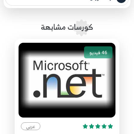
مصدر الدورة الرئيسي
12:50
084.83. موقع مقالاتي Implement Login Partial
كورسات مشابهة
84
5:40
085.84. موقع مقالاتي تحسين التصميم للغة العربية
46
فيديو
Enhance UI Design for Arabic
85
8:27
086.85. موقع مقالاتي - صفحة تسجيل الدخول
ونسيان كلمة السر وقفل الحساب
86
14:50
087.86. موقع مقالاتي - ارسال رمز التأكيد عبر
الايميل Email Sender
87
10:07
عربي