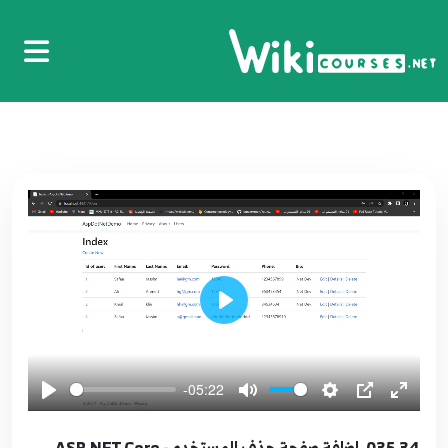
Core - Add, Edit , Delete, Find
24
6:28
025.24. اضافة متحكم المستخدمين ASP.NET Core
- Add User Controller
25
5:17
026.25. استخدام الحقن الاحادي ASP.NET Core -
Add Singleton
26
6:01
027.26. جلب البيانات ASP.NET Core - Add Index
Play
View
27
9:05
-05:22
028.27. شرح الشفرة المتولدة ASP.NET Core -
Explain Index Code
28
035.34. اضافة صفحة حذف المستخدم ASP.NET Core -