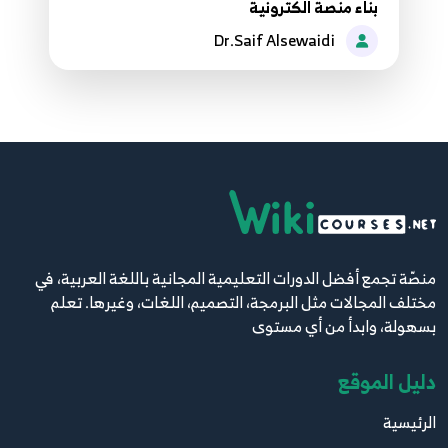
14:27
بناء منصة الكترونية
Dr.Saif Alsewaidi
055.54. عملية تسجيل الدخول ASP.NET Core Login
Page
55
10:12
056.55. ASP.NET Core - Forget password,
Lockout and Logout
56
5:56
057.56. ادارة بيانات المستخدم ASP.NET Core -
منصّة تجمع أفضل الدورات التعليمية المجانية باللغة العربية، في
Mange Account
57
مختلف المجالات مثل البرمجة، التصميم، اللغات، وغيرها. تعلم
4:15
بسهولة، وابدأ من أي مستوى
058.57. استخدام الصلاحيات ASP.NET Core - Use
دليل الموقع
Authorization
58
7:43
الرئيسية