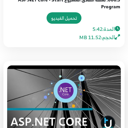
Program
تحميل الفيديو
المدة:
5:42
الحجم:
11.52 MB
001.مقدمة عن الدورة ASP.NET Core - Course
introduction
1
2:05
002.1. ما هو الاختلاف بين ASP.NET CORE VS
ASP.NET
2
13:26
003 2. تهيئة متطلبات التطوير ASP.NET Core Setup
Environment
3