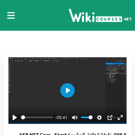
Play
-05:41
006.5. نقطة انطلاق المشروع ASP.NET Core - Start