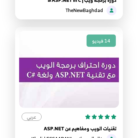
6:09
TheNewBaghdad
022.21. انشاء واجهة في العمليات ASP.NET Core -
Create IDataHelper
22
9:01
14
فيديو
023.22. جلب البيانات والبحث ASP.NET Core -
GetData and Search Methods
23
7:32
024.23. عمليات الاضافة والحذف والتعديل ASP.NET
Core - Add, Edit , Delete, Find
24
6:28
025.24. اضافة متحكم المستخدمين ASP.NET Core
عربي
- Add User Controller
25
تقنيات الويب ومفاهيم عن ASP.NET
5:17