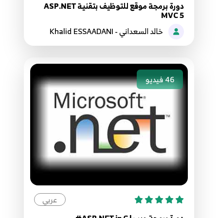
دورة برمجة موقع للتوظيف بتقنية ASP.NET
Use AppSettings File
17
MVC 5
8:51
خالد السعداني - Khalid ESSAADANI
018.17. استخدام الحقن في محرك ASP.NET Core -
Inject Directive Razor
18
4:48
46
فيديو
019.18. ملف مصادر المشروع ASP.NET Core -
Resources File
19
5:07
020. 19. ما هو نمط ASP.NET Core What is MVC
Pattern
20
4:47
021.20. انشاء نواة المشروع ASP.NET Core -
عربي
Create Model
21
دورة برمجة ويب | ASP.NET in C#