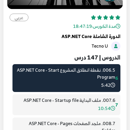
6:02
004.3. اول مشروع ASP.NET Core - First Project
عربي
4
6:04
مدة الكورس:
18:47:19
الدورة الشاملة ASP.NET Core
005.4. ملفات المشروع ASP.NET Core - Project
Tecno U
Files
5
9:02
الدروس | 147 درس
006.5. نقطة انطلاق المشروع ASP.NET Core - Start
Program
6
5:42
007.6. ملف البداية ASP.NET Core - Startup file
7
10:54
008.7. ملجد الصفحات ASP.NET Core - Pages