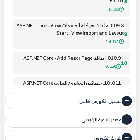
Folder
8
6:38
009.8. ملفات هيكلة الصفحات ASP.NET Core - View
Start , View Import and Layout
9
14:04
010.9. اضافة ASP.NET Core - Add Razor Page
10
6:46
011. 10. خصائص المشروع العامة ASP.NET Core
Project Properties
11
6:31
تحميل الكورس كامل
012.11. الصفحات والنماذج ASP.NET Core - page
مصدر الدورة الرئيسي
and model in Razor
12
فنحن لا ندعي ملكية أي دورة ولهذا نضع المصدر الأصلي لكم
6:04
شارك الكورس