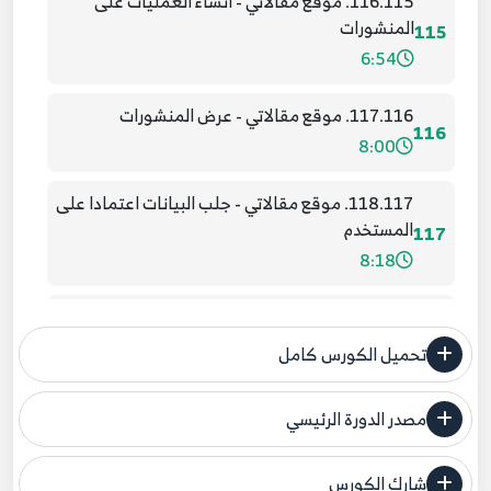
116.115. موقع مقالاتي - انشاء العمليات على
المنشورات
115
6:54
117.116. موقع مقالاتي - عرض المنشورات
116
8:00
118.117. موقع مقالاتي - جلب البيانات اعتمادا على
المستخدم
117
8:18
119.118. موقع مقالاتي اضافة واجهة Details and
Create View
118
تحميل الكورس كامل
9:51
مصدر الدورة الرئيسي
120.119. موقع مقالاتي - اكمال عملية اضافة
فنحن لا ندعي ملكية أي دورة ولهذا نضع المصدر الأصلي لكم
مشاركة
119
شارك الكورس
13:11