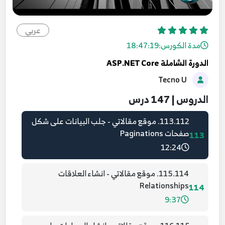
7:40
111.110. موقع مقالاتي اجراء حذف الناشر
عربي
111
7:15
مدة الكورس:
18:47:19
الدورة الشاملة ASP.NET Core
112.111. موقع مقالاتي - البحث Search Category
Tecno U
and Author
112
7:42
الدروس | 147 درس
113.112. موقع مقالاتي - جلب البيانات على شكل
صفحات Paginations
113
12:24
115.114. موقع مقالاتي - انشاء العلاقات
Relationships
114
9:37