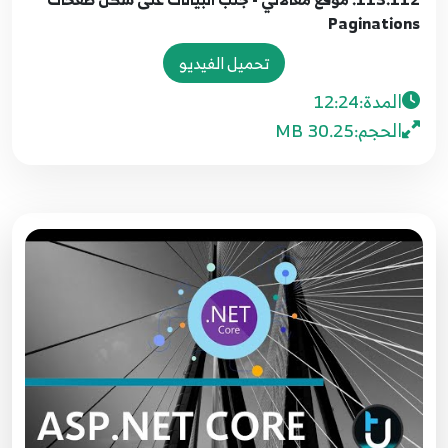
Paginations
106.105. موقع مقالاتي - عرض الناشرون
106
6:20
تحميل الفيديو
المدة:
12:24
107.106. موقع مقالاتي - تحميل الملفات داخل
الحجم:
30.25 MB
قاعدة البيانات او كملفات مباشرة
107
7:20
108.107. موقع مقالاتي - الصنف الوسيط Model
View Class
108
8:11
109.108. موقع مقالاتي - وظيفة تحميل الملفات
109
11:13
110.109. موقع مقالاتي - اختبار عملية حفظ
الصورة
110