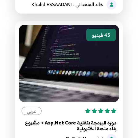
خالد السعداني - Khalid ESSAADANI
130.129. موقع مقالاتي - اكمال برمجة لوحة
التحكم
129
9:45
45
فيديو
131.130. موقع مقالاتي - مراجعة لعرض البيانات
لزائري الصفحة
130
4:45
132.131. موقع مقالاتي - عرض بيانات الاصناف
للزائر
131
7:23
133.132. موقع مقالاتي - عرض المقالات للزائر
132
8:40
عربي
دورة البرمجة بتقنية Asp.Net Core + مشروع
134.133. موقع مقالاتي - مشكلة عدم تكرار
بناء منصة الكترونية
الاعمدة
133