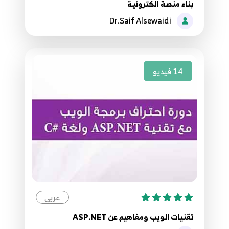
146.145. موقع مقالاتي - حل مشكلة اضافة
بناء منصة الكترونية
الملفات على الاستضافة
145
Dr.Saif Alsewaidi
2:41
147.146. موقع مقالاتي - المشروع متكامل +
الخطوة التالية
146
14
فيديو
1:45
عربي
تقنيات الويب ومفاهيم عن ASP.NET