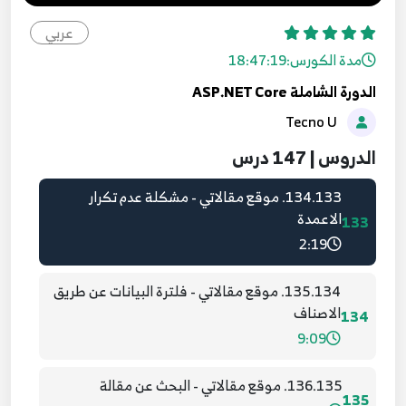
132.131. موقع مقالاتي - عرض بيانات الاصناف
عربي
للزائر
131
مدة الكورس:
18:47:19
7:23
الدورة الشاملة ASP.NET Core
Tecno U
133.132. موقع مقالاتي - عرض المقالات للزائر
132
8:40
الدروس | 147 درس
134.133. موقع مقالاتي - مشكلة عدم تكرار
الاعمدة
133
2:19
135.134. موقع مقالاتي - فلترة البيانات عن طريق
الاصناف
134
9:09
136.135. موقع مقالاتي - البحث عن مقالة
135