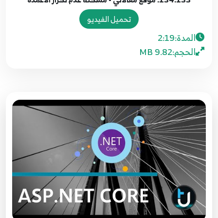
7:19
تحميل الفيديو
128.127. موقع مقالاتي - صلاحيات تعديل
المدة:
2:19
المستخدم
127
الحجم:
9.82 MB
5:45
129.128. موقع مقالاتي - اسناد صلاحيات
المستخدمين
128
8:30
130.129. موقع مقالاتي - اكمال برمجة لوحة
التحكم
129
9:45
131.130. موقع مقالاتي - مراجعة لعرض البيانات
لزائري الصفحة
130
4:45