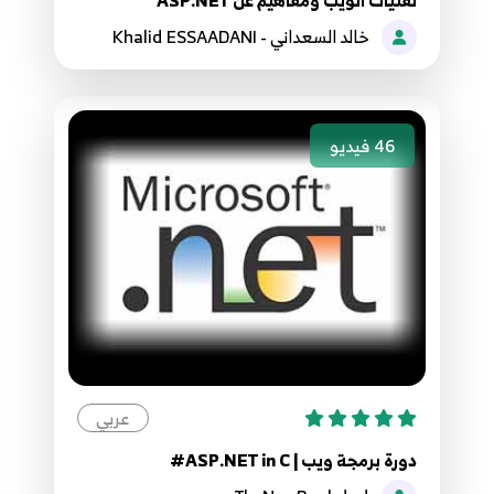
خالد السعداني - Khalid ESSAADANI
077.76. موقع مقالاتي - هيكلة المشروع Project
structures
77
5:33
46
فيديو
078.77. موقع مقالاتي - استيراد مكتبات التصميم
الجاهز Libraries
78
2:30
079.78. موقع مقالاتي تضمين الصفحة الرئيسة
Index
79
10:00
080.79. موقع مقالاتي تضمين صفحة الناشرون
والمقالة
عربي
80
5:38
دورة برمجة ويب | ASP.NET in C#