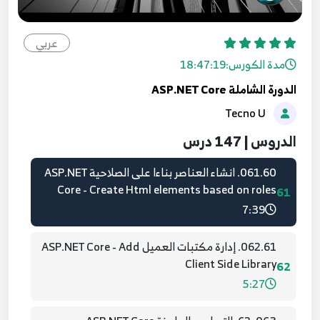
059.58. ASP.NET Core - Use Authorization on
Controller and Action
عربي
59
5:32
مدة الكورس:
18:47:19
الدورة الشاملة ASP.NET Core
060. 59. اضافة الصلاحيات برمجيا ASP.NET Core
Tecno U
Add Claims
60
8:37
الدروس | 147 درس
061.60. انشاء العناصر بناءا على الصلاحية ASP.NET
Core - Create Html elements based on roles
61
7:39
062.61. إدارة مكتبات العميل ASP.NET Core - Add
Client Side Library
62
5:27