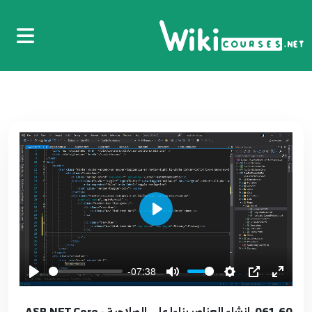
Identity UI
50
10:28
051.50. اضافة صفحة تسجيل معلومات المشترك
ASP.NET Core - Registration Page
51
13:27
052.51. شرح شفرة تسجيل حساب جديد ASP.NET
Core - Register Code
52
14:15
053.52. مرسل الايميل ASP.NET Core - Email
Play
Sender
53
8:23
-07:38
054.53. تفعيل الايميل ASP.NET Core - Email
Confirmation
54
061.60. انشاء العناصر بناءا على الصلاحية ASP.NET Core -