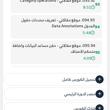
093.92. موقع مقالاتي - Category Operations
93
8:51
094.93. موقع مقالاتي - تعريف محددات حقول
الجدول Data Annotations
94
5:48
095.94. موقع مقالاتي - حقن مساعد البيانات واضافة
متحكم الاصناف
95
4:09
096.95. موقع مقالاتي - اضافة وظائف متحكم
الاصناف
96
تحميل الكورس كامل
3:47
مصدر الدورة الرئيسي
097.96. موقع مقالاتي - واجهة عرض الاصناف
97
فنحن لا ندعي ملكية أي دورة ولهذا نضع المصدر الأصلي لكم
8:51
شارك الكورس