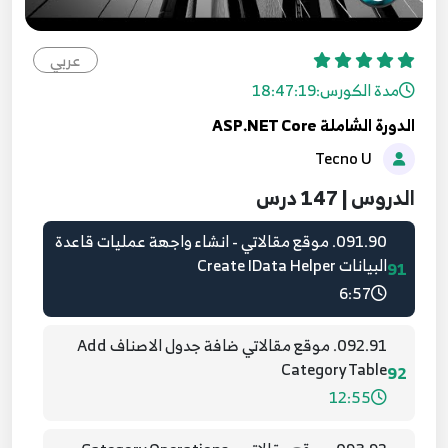
17:51
089.88. موقع مقالاتي - تعريف صلاحيات
عربي
المستخدمين Authorization
89
مدة الكورس:
18:47:19
7:46
الدورة الشاملة ASP.NET Core
Tecno U
090.89. موقع مقالاتي - Install Entity Framework
90
5:26
الدروس | 147 درس
091.90. موقع مقالاتي - انشاء واجهة عمليات قاعدة
البيانات Create IData Helper
91
6:57
092.91. موقع مقالاتي ضافة جدول الاصناف Add
Category Table
92
12:55