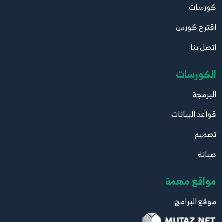
كورسات
118.117. موقع مقالاتي - جلب البيانات اعتمادا على
اقترح كورس
المستخدم
117
8:18
اتصل بنا
119.118. موقع مقالاتي اضافة واجهة Details and
الكورسات
Create View
118
البرمجة
9:51
قواعد البيانات
120.119. موقع مقالاتي - اكمال عملية اضافة
تصميم
مشاركة
119
13:11
صيانة
121.120. موقع مقالاتي - جلب الاصناف Get Drop
مواقع مهمة
Down List
120
7:11
موقع البرامج