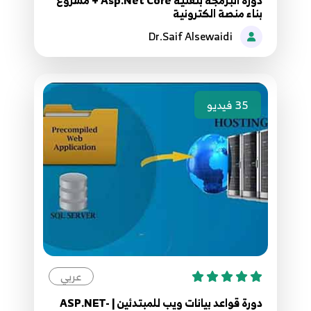
بناء منصة الكترونية
7:20
Dr.Saif Alsewaidi
108.107. موقع مقالاتي - الصنف الوسيط Model
View Class
108
8:11
35
فيديو
109.108. موقع مقالاتي - وظيفة تحميل الملفات
109
11:13
110.109. موقع مقالاتي - اختبار عملية حفظ
الصورة
110
7:40
111.110. موقع مقالاتي اجراء حذف الناشر
111
7:15
عربي
دورة قواعد بيانات ويب للمبتدئين | ASP.NET-
112.111. موقع مقالاتي - البحث Search Category