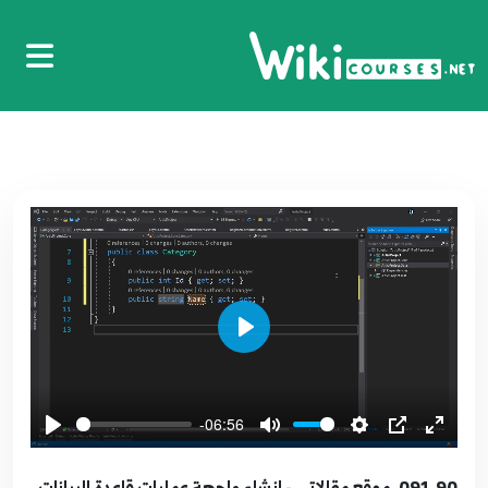
080.79. موقع مقالاتي تضمين صفحة الناشرون
والمقالة
80
5:38
081.80. موقع مقالاتي - تضمين لوحة التحكم
Admin Page
81
6:39
082.81. موقع مقالاتي - Add Database and Users
Tables
82
5:05
Play
083.82. موقع مقالاتي عملية تسجيل الاشتراك في
الموقع Registration Process
83
-06:56
12:50
091.90. موقع مقالاتي - انشاء واجهة عمليات قاعدة البيانات