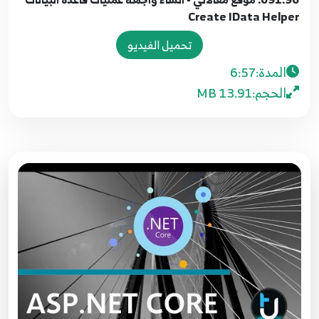
084.83. موقع مقالاتي Implement Login Partial
Create IData Helper
84
5:40
تحميل الفيديو
085.84. موقع مقالاتي تحسين التصميم للغة العربية
المدة:
6:57
Enhance UI Design for Arabic
85
الحجم:
13.91 MB
8:27
086.85. موقع مقالاتي - صفحة تسجيل الدخول
ونسيان كلمة السر وقفل الحساب
86
14:50
087.86. موقع مقالاتي - ارسال رمز التأكيد عبر
الايميل Email Sender
87
10:07
088.87. موقع مقالاتي اختبار عمليات تسجيل الدخول
والخروج والارسال البريدي
88