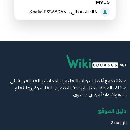
11:53
MVC 5
خالد السعداني - Khalid ESSAADANI
045.44. ASP.NET Core - What are
Authentication and Authorization
45
4:43
046.45. ASP.NET Core - Introduction to
Authentication
46
16:32
047.46. ASP.NET Core - Start Project with
منصّة تجمع أفضل الدورات التعليمية المجانية باللغة العربية، في
Authentication
47
مختلف المجالات مثل البرمجة، التصميم، اللغات، وغيرها. تعلم
6:56
بسهولة، وابدأ من أي مستوى
048.47. ASP.NET Core - Create DataBase and
دليل الموقع
Users Tables
48
10:38
الرئيسية