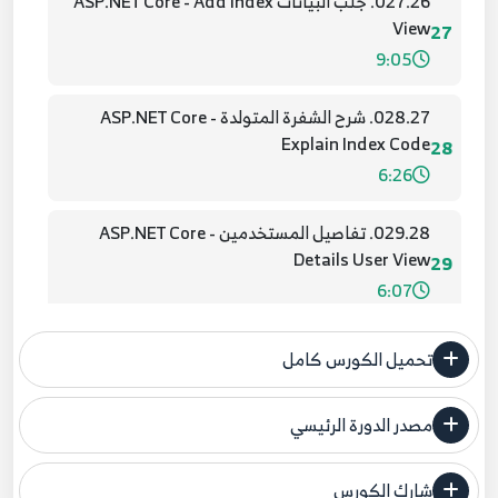
027.26. جلب البيانات ASP.NET Core - Add Index
View
27
9:05
028.27. شرح الشفرة المتولدة ASP.NET Core -
Explain Index Code
28
6:26
029.28. تفاصيل المستخدمين ASP.NET Core -
Details User View
29
6:07
030. 29. تحديد نوع المدخلات ASP.NET Core Data
تحميل الكورس كامل
Annotations
30
10:53
مصدر الدورة الرئيسي
فنحن لا ندعي ملكية أي دورة ولهذا نضع المصدر الأصلي لكم
031.30. ASP.NET Core - Data Annotations Max
and Min value
شارك الكورس
31