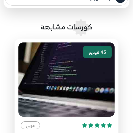
مصدر الدورة الرئيسي
3:02
032.31. انشاء واجة المستخدمين ASP.NET Core -
كورسات مشابهة
Create User
32
10:05
45
فيديو
033.32. شرح شفرة الاضافة المتولدة ASP.NET Core
- Create Code Explanation
33
6:06
034.33. اضافة صفحة تعديل المستخدمين ASP.NET
Core - Edit User View
34
4:46
035.34. اضافة صفحة حذف المستخدم ASP.NET
Core - Delete User View
35
عربي
5:23