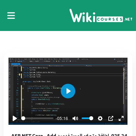
Code Razor
14
6:11
015.14. جلب البيانات ASP.NET Core - For each
loop
15
8:20
016.15. تحسين التصميم ASP.NET Core - Use
Bootstrap to enhance view
16
5:11
017.16. استخدام ملف الاعدادات ASP.NET Core -
Play
Use AppSettings File
17
8:51
-05:16
018.17. استخدام الحقن في محرك ASP.NET Core -
Inject Directive Razor
18
025.24. اضافة متحكم المستخدمين ASP.NET Core - Add