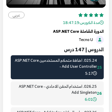
023.22. جلب البيانات والبحث ASP.NET Core -
GetData and Search Methods
عربي
23
7:32
مدة الكورس:
18:47:19
الدورة الشاملة ASP.NET Core
024.23. عمليات الاضافة والحذف والتعديل ASP.NET
Tecno U
Core - Add, Edit , Delete, Find
24
6:28
الدروس | 147 درس
025.24. اضافة متحكم المستخدمين ASP.NET Core
- Add User Controller
25
5:17
026.25. استخدام الحقن الاحادي ASP.NET Core -
Add Singleton
26
6:01